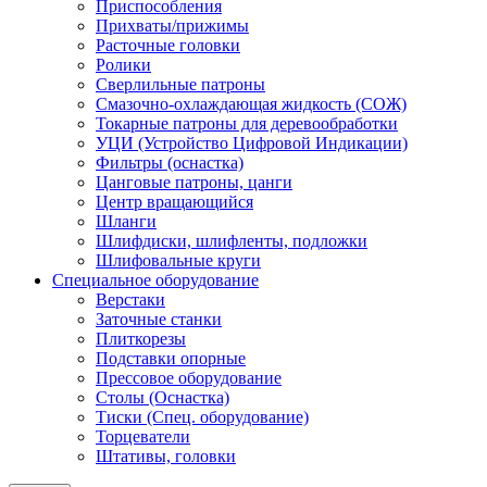
Приспособления
Прихваты/прижимы
Расточные головки
Ролики
Сверлильные патроны
Смазочно-охлаждающая жидкость (СОЖ)
Токарные патроны для деревообработки
УЦИ (Устройство Цифровой Индикации)
Фильтры (оснастка)
Цанговые патроны, цанги
Центр вращающийся
Шланги
Шлифдиски, шлифленты, подложки
Шлифовальные круги
Специальное оборудование
Верстаки
Заточные станки
Плиткорезы
Подставки опорные
Прессовое оборудование
Столы (Оснастка)
Тиски (Спец. оборудование)
Торцеватели
Штативы, головки