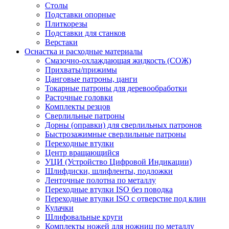
Столы
Подставки опорные
Плиткорезы
Подставки для станков
Верстаки
Оснастка и расходные материалы
Смазочно-охлаждающая жидкость (СОЖ)
Прихваты/прижимы
Цанговые патроны, цанги
Токарные патроны для деревообработки
Расточные головки
Комплекты резцов
Сверлильные патроны
Дорны (оправки) для сверлильных патронов
Быстрозажимные сверлильные патроны
Переходные втулки
Центр вращающийся
УЦИ (Устройство Цифровой Индикации)
Шлифдиски, шлифленты, подложки
Ленточные полотна по металлу
Переходные втулки ISO без поводка
Переходные втулки ISO с отверстие под клин
Кулачки
Шлифовальные круги
Комплекты ножей для ножниц по металлу