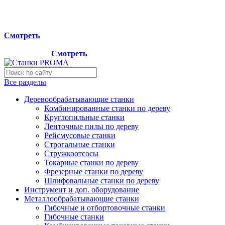
Мы переехали на новый склад, расположенный по адресу:
г.Лосино-Петровский , ул.Дачная 1. Просьба учитывать
данную информацию при планировании отгрузок !
Смотреть
Новый склад расположен по адресу: г.Лосино-Петровский ,
ул.Дачная 1.
Смотреть
Все разделы
Деревообрабатывающие станки
Комбинированные станки по дереву
Круглопильные станки
Ленточные пилы по дереву
Рейсмусовые станки
Строгальные станки
Стружкоотсосы
Токарные станки по дереву
Фрезерные станки по дереву
Шлифовальные станки по дереву
Инструмент и доп. оборудование
Металлообрабатывающие станки
Гибочные и отбортовочные станки
Гибочные станки