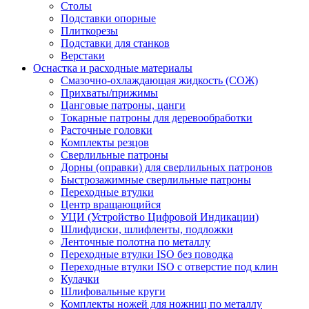
Столы
Подставки опорные
Плиткорезы
Подставки для станков
Верстаки
Оснастка и расходные материалы
Смазочно-охлаждающая жидкость (СОЖ)
Прихваты/прижимы
Цанговые патроны, цанги
Токарные патроны для деревообработки
Расточные головки
Комплекты резцов
Сверлильные патроны
Дорны (оправки) для сверлильных патронов
Быстрозажимные сверлильные патроны
Переходные втулки
Центр вращающийся
УЦИ (Устройство Цифровой Индикации)
Шлифдиски, шлифленты, подложки
Ленточные полотна по металлу
Переходные втулки ISO без поводка
Переходные втулки ISO с отверстие под клин
Кулачки
Шлифовальные круги
Комплекты ножей для ножниц по металлу