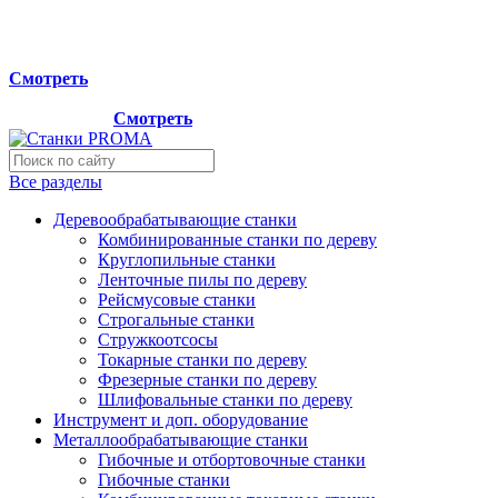
Мы переехали на новый склад, расположенный по адресу:
г.Лосино-Петровский , ул.Дачная 1. Просьба учитывать
данную информацию при планировании отгрузок !
Смотреть
Новый склад расположен по адресу: г.Лосино-Петровский ,
ул.Дачная 1.
Смотреть
Все разделы
Деревообрабатывающие станки
Комбинированные станки по дереву
Круглопильные станки
Ленточные пилы по дереву
Рейсмусовые станки
Строгальные станки
Стружкоотсосы
Токарные станки по дереву
Фрезерные станки по дереву
Шлифовальные станки по дереву
Инструмент и доп. оборудование
Металлообрабатывающие станки
Гибочные и отбортовочные станки
Гибочные станки