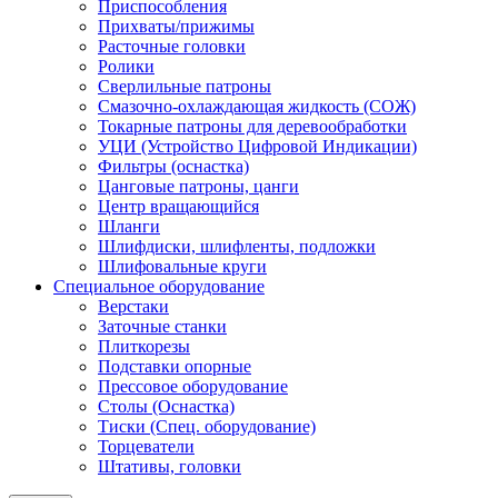
Приспособления
Прихваты/прижимы
Расточные головки
Ролики
Сверлильные патроны
Смазочно-охлаждающая жидкость (СОЖ)
Токарные патроны для деревообработки
УЦИ (Устройство Цифровой Индикации)
Фильтры (оснастка)
Цанговые патроны, цанги
Центр вращающийся
Шланги
Шлифдиски, шлифленты, подложки
Шлифовальные круги
Специальное оборудование
Верстаки
Заточные станки
Плиткорезы
Подставки опорные
Прессовое оборудование
Столы (Оснастка)
Тиски (Спец. оборудование)
Торцеватели
Штативы, головки