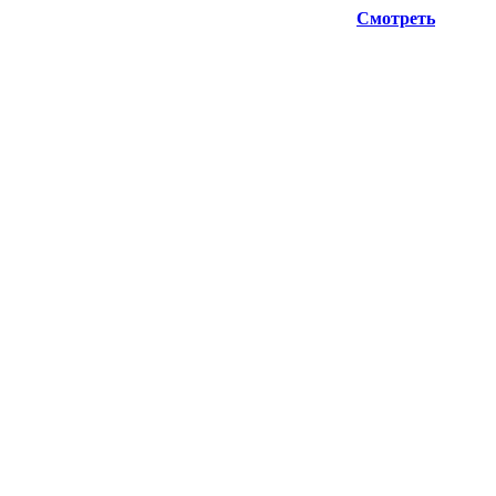
ую информацию при планировании отгрузок !
Смотреть