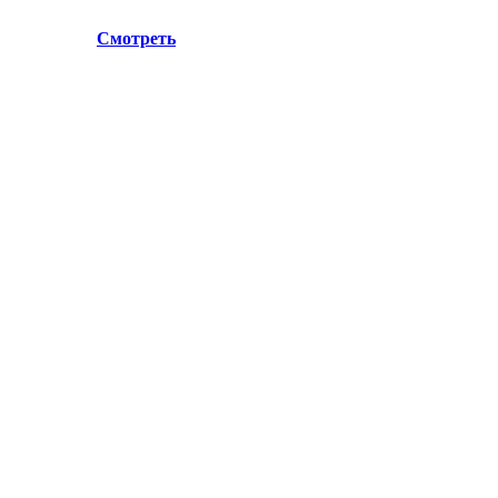
.Лосино-Петровский , ул.Дачная 1. Просьба учитывать данн
ул.Дачная 1.
Смотреть