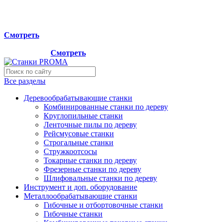
Мы переехали на новый склад, расположенный по адресу:
г.Лосино-Петровский , ул.Дачная 1. Просьба учитывать
данную информацию при планировании отгрузок !
Смотреть
Новый склад расположен по адресу: г.Лосино-Петровский ,
ул.Дачная 1.
Смотреть
Все разделы
Деревообрабатывающие станки
Комбинированные станки по дереву
Круглопильные станки
Ленточные пилы по дереву
Рейсмусовые станки
Строгальные станки
Стружкоотсосы
Токарные станки по дереву
Фрезерные станки по дереву
Шлифовальные станки по дереву
Инструмент и доп. оборудование
Металлообрабатывающие станки
Гибочные и отбортовочные станки
Гибочные станки