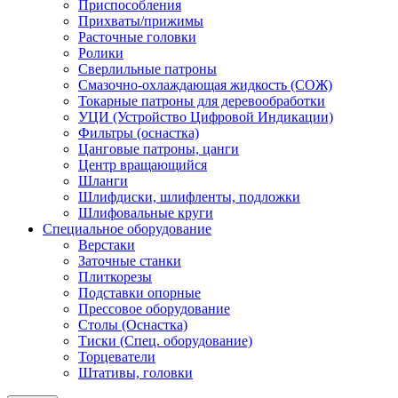
Приспособления
Прихваты/прижимы
Расточные головки
Ролики
Сверлильные патроны
Смазочно-охлаждающая жидкость (СОЖ)
Токарные патроны для деревообработки
УЦИ (Устройство Цифровой Индикации)
Фильтры (оснастка)
Цанговые патроны, цанги
Центр вращающийся
Шланги
Шлифдиски, шлифленты, подложки
Шлифовальные круги
Специальное оборудование
Верстаки
Заточные станки
Плиткорезы
Подставки опорные
Прессовое оборудование
Столы (Оснастка)
Тиски (Спец. оборудование)
Торцеватели
Штативы, головки