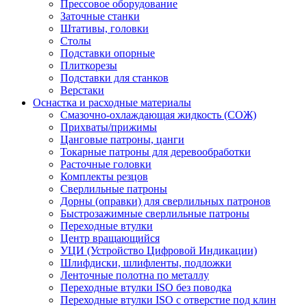
Прессовое оборудование
Заточные станки
Штативы, головки
Столы
Подставки опорные
Плиткорезы
Подставки для станков
Верстаки
Оснастка и расходные материалы
Смазочно-охлаждающая жидкость (СОЖ)
Прихваты/прижимы
Цанговые патроны, цанги
Токарные патроны для деревообработки
Расточные головки
Комплекты резцов
Сверлильные патроны
Дорны (оправки) для сверлильных патронов
Быстрозажимные сверлильные патроны
Переходные втулки
Центр вращающийся
УЦИ (Устройство Цифровой Индикации)
Шлифдиски, шлифленты, подложки
Ленточные полотна по металлу
Переходные втулки ISO без поводка
Переходные втулки ISO с отверстие под клин