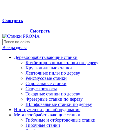
Мы переехали на новый склад, расположенный по адресу:
г.Лосино-Петровский , ул.Дачная 1. Просьба учитывать
данную информацию при планировании отгрузок !
Смотреть
Новый склад расположен по адресу: г.Лосино-Петровский ,
ул.Дачная 1.
Смотреть
Все разделы
Деревообрабатывающие станки
Комбинированные станки по дереву
Круглопильные станки
Ленточные пилы по дереву
Рейсмусовые станки
Строгальные станки
Стружкоотсосы
Токарные станки по дереву
Фрезерные станки по дереву
Шлифовальные станки по дереву
Инструмент и доп. оборудование
Металлообрабатывающие станки
Гибочные и отбортовочные станки
Гибочные станки