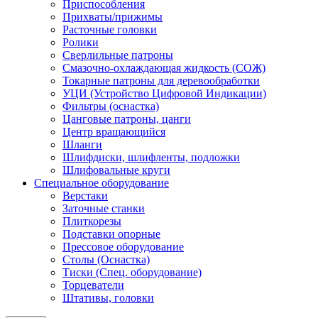
Приспособления
Прихваты/прижимы
Расточные головки
Ролики
Сверлильные патроны
Смазочно-охлаждающая жидкость (СОЖ)
Токарные патроны для деревообработки
УЦИ (Устройство Цифровой Индикации)
Фильтры (оснастка)
Цанговые патроны, цанги
Центр вращающийся
Шланги
Шлифдиски, шлифленты, подложки
Шлифовальные круги
Специальное оборудование
Верстаки
Заточные станки
Плиткорезы
Подставки опорные
Прессовое оборудование
Столы (Оснастка)
Тиски (Спец. оборудование)
Торцеватели
Штативы, головки