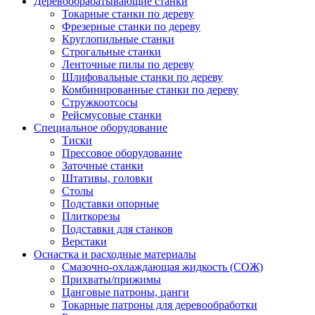
Деревообрабатывающие станки
Токарные станки по дереву
Фрезерные станки по дереву
Круглопильные станки
Строгальные станки
Ленточные пилы по дереву
Шлифовальные станки по дереву
Комбинированные станки по дереву
Стружкоотсосы
Рейсмусовые станки
Специальное оборудование
Тиски
Прессовое оборудование
Заточные станки
Штативы, головки
Столы
Подставки опорные
Плиткорезы
Подставки для станков
Верстаки
Оснастка и расходные материалы
Смазочно-охлаждающая жидкость (СОЖ)
Прихваты/прижимы
Цанговые патроны, цанги
Токарные патроны для деревообработки