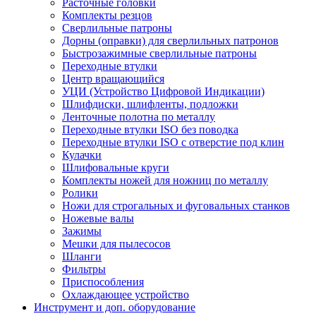
Расточные головки
Комплекты резцов
Сверлильные патроны
Дорны (оправки) для сверлильных патронов
Быстрозажимные сверлильные патроны
Переходные втулки
Центр вращающийся
УЦИ (Устройство Цифровой Индикации)
Шлифдиски, шлифленты, подложки
Ленточные полотна по металлу
Переходные втулки ISO без поводка
Переходные втулки ISO с отверстие под клин
Кулачки
Шлифовальные круги
Комплекты ножей для ножниц по металлу
Ролики
Ножи для строгальных и фуговальных станков
Ножевые валы
Зажимы
Мешки для пылесосов
Шланги
Фильтры
Приспособления
Охлаждающее устройство
Инструмент и доп. оборудование