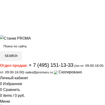
Мы переехали на новый склад, расположенный по
адресу: г.Лосино-Петровский , ул.Дачная 1. Просьба
учитывать данную информацию при планировании
отгрузок !
Смотреть
Новый склад расположен по адресу: г.Лосино-
Петровский , ул.Дачная 1.
Смотреть
SEARCH
+ 7 (495) 151-13-33
Отдел продаж:
(пн-чт: 09:00-18:00,
Скопировано
пт: 09:00-16:00)
sales@promaru.ru
Личный кабинет
0
Избранное
0
Сравнить
0
items
/
0
руб.
Меню