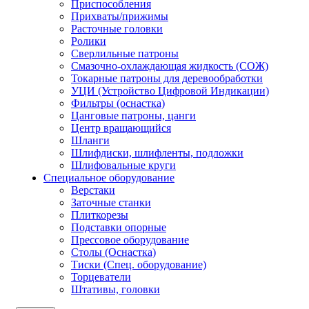
Приспособления
Прихваты/прижимы
Расточные головки
Ролики
Сверлильные патроны
Смазочно-охлаждающая жидкость (СОЖ)
Токарные патроны для деревообработки
УЦИ (Устройство Цифровой Индикации)
Фильтры (оснастка)
Цанговые патроны, цанги
Центр вращающийся
Шланги
Шлифдиски, шлифленты, подложки
Шлифовальные круги
Специальное оборудование
Верстаки
Заточные станки
Плиткорезы
Подставки опорные
Прессовое оборудование
Столы (Оснастка)
Тиски (Спец. оборудование)
Торцеватели
Штативы, головки