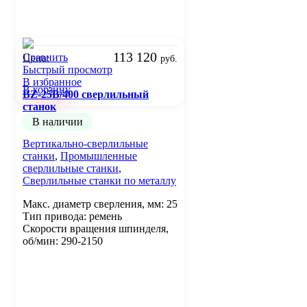
113 120
Сравнить
Цена:
руб.
Быстрый просмотр
В избранное
В корзину
BZ-25B/400 сверлильный
станок
В наличии
Вертикально-сверлильные
станки
,
Промышленные
сверлильные станки
,
Сверлильные станки по металлу
Макс. диаметр сверления, мм: 25
Тип привода: ремень
Скорости вращения шпинделя,
об/мин: 290-2150