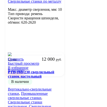
Сверлильные станки по металлу
Макс. диаметр сверления, мм: 10
Тип привода: ремень
Скорости вращения шпинделя,
об/мин: 620-2620
12 000
Сравнить
Цена:
руб.
Быстрый просмотр
В избранное
В корзину
PTB-16B/230 сверлильный
станок настольный
В наличии
Вертикально-сверлильные
станки
,
Промышленные
сверлильные станки
,
Сверлильные станки
настольные
,
Сверлильные