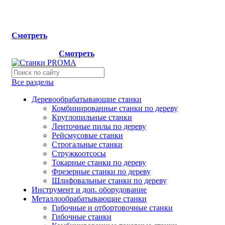
Мы переехали на новый склад, расположенный по адресу:
г.Лосино-Петровский , ул.Дачная 1. Просьба учитывать
данную информацию при планировании отгрузок !
Смотреть
Новый склад расположен по адресу: г.Лосино-Петровский 
ул.Дачная 1.
Смотреть
Все разделы
Деревообрабатывающие станки
Комбинированные станки по дереву
Круглопильные станки
Ленточные пилы по дереву
Рейсмусовые станки
Строгальные станки
Стружкоотсосы
Токарные станки по дереву
Фрезерные станки по дереву
Шлифовальные станки по дереву
Инструмент и доп. оборудование
Металлообрабатывающие станки
Гибочные и отбортовочные станки
Гибочные станки