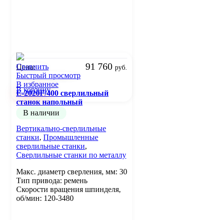
91 760
Сравнить
Цена:
руб.
Быстрый просмотр
В избранное
В корзину
E-2020F/400 сверлильный
станок напольный
В наличии
Вертикально-сверлильные
станки
,
Промышленные
сверлильные станки
,
Сверлильные станки по металлу
Макс. диаметр сверления, мм: 30
Тип привода: ремень
Скорости вращения шпинделя,
об/мин: 120-3480