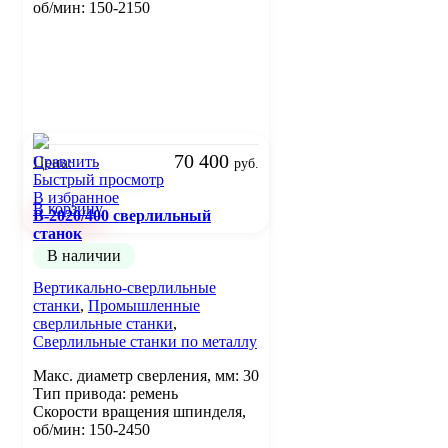
об/мин: 150-2150
70 400
Сравнить
Цена:
руб.
Быстрый просмотр
В избранное
В корзину
B-2020/400 сверлильный
станок
В наличии
Вертикально-сверлильные
станки
,
Промышленные
сверлильные станки
,
Сверлильные станки по металлу
Макс. диаметр сверления, мм: 30
Тип привода: ремень
Скорости вращения шпинделя,
об/мин: 150-2450