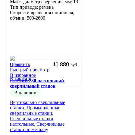
Макс. диаметр сверления, мм: 13
Тип привода: ремень
Скорости вращения шпинделя,
об/мин: 500-2600
40 880
Сравнить
Цена:
руб.
Быстрый просмотр
В избранное
В корзину
E-1516B/230 настольный
сверлильный станок
В наличии
Вертикально-сверлильные
станки
,
Промышленные
сверлильные станки
,
Сверлильные станки
настольные
,
Сверлильные
станки по металлу