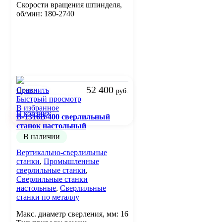
Скорости вращения шпинделя,
об/мин: 180-2740
52 400
Сравнить
Цена:
руб.
Быстрый просмотр
В избранное
В корзину
B-1316B/400 сверлильный
станок настольный
В наличии
Вертикально-сверлильные
станки
,
Промышленные
сверлильные станки
,
Сверлильные станки
настольные
,
Сверлильные
станки по металлу
Макс. диаметр сверления, мм: 16