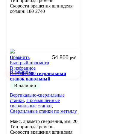
Тип привода: ремень
Скорости вращения шпинделя,
об/мин: 180-2740
54 800
Сравнить
Цена:
руб.
Быстрый просмотр
В избранное
В корзину
E-1720F/400 сверлильный
станок напольный
В наличии
Вертикально-сверлильные
станки
,
Промышленные
сверлильные станки
,
Сверлильные станки по металлу
Макс. диаметр сверления, мм: 20
Тип привода: ремень
Скорости вращения шпинделя,