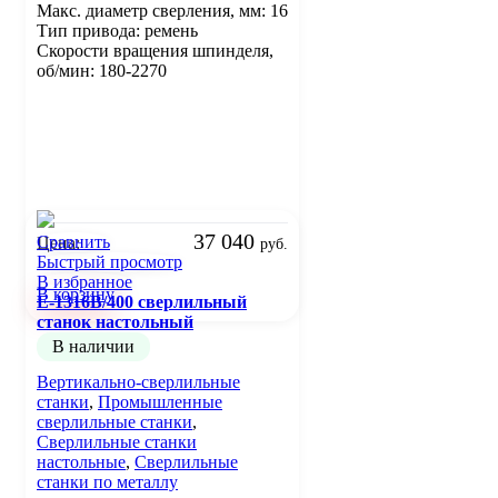
Макс. диаметр сверления, мм: 16
Тип привода: ремень
Скорости вращения шпинделя,
об/мин: 180-2270
37 040
Сравнить
Цена:
руб.
Быстрый просмотр
В избранное
В корзину
E-1316B/400 сверлильный
станок настольный
В наличии
Вертикально-сверлильные
станки
,
Промышленные
сверлильные станки
,
Сверлильные станки
настольные
,
Сверлильные
станки по металлу