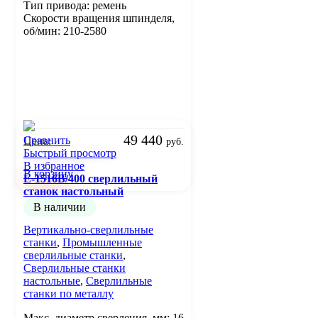
Тип привода: ремень
Скорости вращения шпинделя,
об/мин: 210-2580
49 440
Сравнить
Цена:
руб.
Быстрый просмотр
В избранное
В корзину
E-1516B/400 сверлильный
станок настольный
В наличии
Вертикально-сверлильные
станки
,
Промышленные
сверлильные станки
,
Сверлильные станки
настольные
,
Сверлильные
станки по металлу
Макс. диаметр сверления, мм: 16