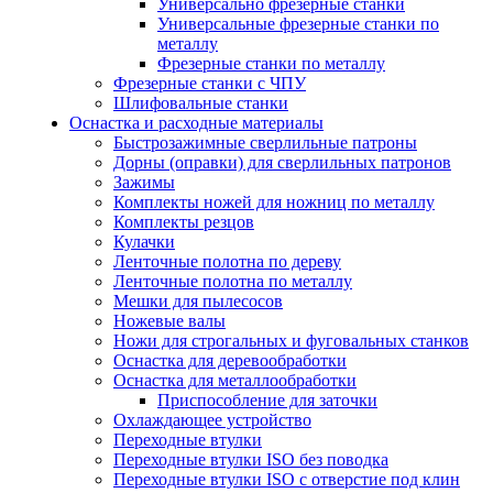
Универсально фрезерные станки
Универсальные фрезерные станки по
металлу
Фрезерные станки по металлу
Фрезерные станки с ЧПУ
Шлифовальные станки
Оснастка и расходные материалы
Быстрозажимные сверлильные патроны
Дорны (оправки) для сверлильных патронов
Зажимы
Комплекты ножей для ножниц по металлу
Комплекты резцов
Кулачки
Ленточные полотна по дереву
Ленточные полотна по металлу
Мешки для пылесосов
Ножевые валы
Ножи для строгальных и фуговальных станков
Оснастка для деревообработки
Оснастка для металлообработки
Приспособление для заточки
Охлаждающее устройство
Переходные втулки
Переходные втулки ISO без поводка
Переходные втулки ISO с отверстие под клин