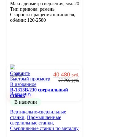
Макс. диаметр сверления, мм: 20
Тип привода: ремень
Скорости вращения шпинделя,
об/мин: 120-2580
Сравнить
40 480
Цена:
руб.
Быстрый просмотр
57 760
руб.
В избранное
B-1313B/230 сверлильный
В корзину
станок
В наличии
Вертикально-сверлильные
станки
,
Промышленные
сверлильные станки
,
Сверлильные станки по металлу