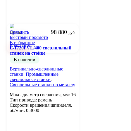
98 880
Сравнить
Цена:
руб.
Быстрый просмотр
В избранное
В корзину
E-1720FVL/400 сверлильный
станок на стойке
В наличии
Вертикально-сверлильные
станки
,
Промышленные
сверлильные станки
,
Сверлильные станки по металлу
Макс. диаметр сверления, мм: 16
Тип привода: ремень
Скорости вращения шпинделя,
об/мин: 0-3000