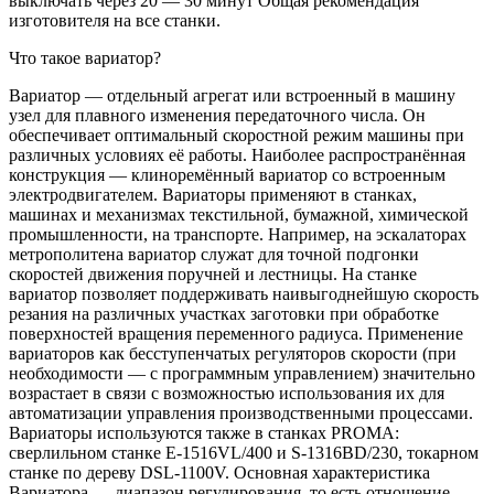
выключать через 20 — 30 минут Общая рекомендация
изготовителя на все станки.
Что такое вариатор?
Вариатор — отдельный агрегат или встроенный в машину
узел для плавного изменения передаточного числа. Он
обеспечивает оптимальный скоростной режим машины при
различных условиях её работы. Наиболее распространённая
конструкция — клиноремённый вариатор со встроенным
электродвигателем. Вариаторы применяют в станках,
машинах и механизмах текстильной, бумажной, химической
промышленности, на транспорте. Например, на эскалаторах
метрополитена вариатор служат для точной подгонки
скоростей движения поручней и лестницы. На станке
вариатор позволяет поддерживать наивыгоднейшую скорость
резания на различных участках заготовки при обработке
поверхностей вращения переменного радиуса. Применение
вариаторов как бесступенчатых регуляторов скорости (при
необходимости — с программным управлением) значительно
возрастает в связи с возможностью использования их для
автоматизации управления производственными процессами.
Вариаторы используются также в станках PROMA:
сверлильном станке Е-1516VL/400 и S-1316BD/230, токарном
станке по дереву DSL-1100V. Основная характеристика
Вариатора — диапазон регулирования, то есть отношение