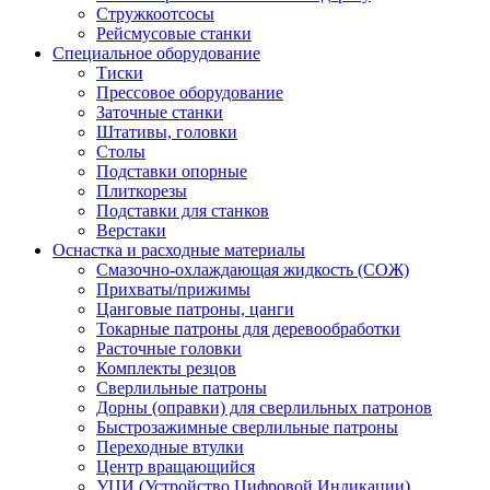
Стружкоотсосы
Рейсмусовые станки
Специальное оборудование
Тиски
Прессовое оборудование
Заточные станки
Штативы, головки
Столы
Подставки опорные
Плиткорезы
Подставки для станков
Верстаки
Оснастка и расходные материалы
Смазочно-охлаждающая жидкость (СОЖ)
Прихваты/прижимы
Цанговые патроны, цанги
Токарные патроны для деревообработки
Расточные головки
Комплекты резцов
Сверлильные патроны
Дорны (оправки) для сверлильных патронов
Быстрозажимные сверлильные патроны
Переходные втулки
Центр вращающийся
УЦИ (Устройство Цифровой Индикации)