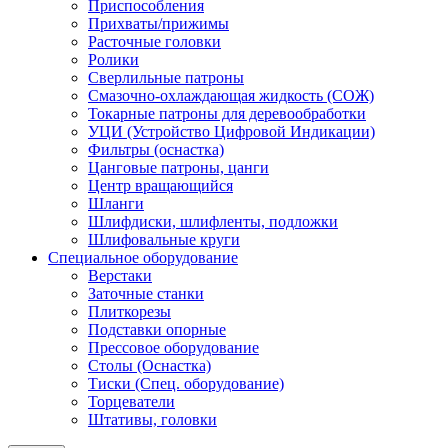
Приспособления
Прихваты/прижимы
Расточные головки
Ролики
Сверлильные патроны
Смазочно-охлаждающая жидкость (СОЖ)
Токарные патроны для деревообработки
УЦИ (Устройство Цифровой Индикации)
Фильтры (оснастка)
Цанговые патроны, цанги
Центр вращающийся
Шланги
Шлифдиски, шлифленты, подложки
Шлифовальные круги
Специальное оборудование
Верстаки
Заточные станки
Плиткорезы
Подставки опорные
Прессовое оборудование
Столы (Оснастка)
Тиски (Спец. оборудование)
Торцеватели
Штативы, головки