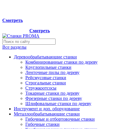
Мы переехали на новый склад, расположенный по адресу:
г.Лосино-Петровский , ул.Дачная 1. Просьба учитывать
данную информацию при планировании отгрузок !
Смотреть
Новый склад расположен по адресу: г.Лосино-Петровский ,
ул.Дачная 1.
Смотреть
Все разделы
Деревообрабатывающие станки
Комбинированные станки по дереву
Круглопильные станки
Ленточные пилы по дереву
Рейсмусовые станки
Строгальные станки
Стружкоотсосы
Токарные станки по дереву
Фрезерные станки по дереву
Шлифовальные станки по дереву
Инструмент и доп. оборудование
Металлообрабатывающие станки
Гибочные и отбортовочные станки
Гибочные станки