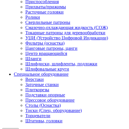
Приспособления
Прихваты/прижимы
Расточные головки
Ролики
Сверлильные патроны
Смазочно-охлаждающая жидкость (СОЖ)
Токарные патроны для деревообработки
УЦИ (Устройство Цифровой Индикации)
Фильтры (оснастка)
Цанговые патроны, цанги
Центр вращающийся
Шланги
Шлифдиски, шлифленты, подложки
Шлифовальные круги
Специальное оборудование
Верстаки
Заточные станки
Плиткорезы
Подставки опорные
Прессовое оборудование
Столы (Оснастка)
Тиски (Спец. оборудование)
Торцеватели
Штативы, головки