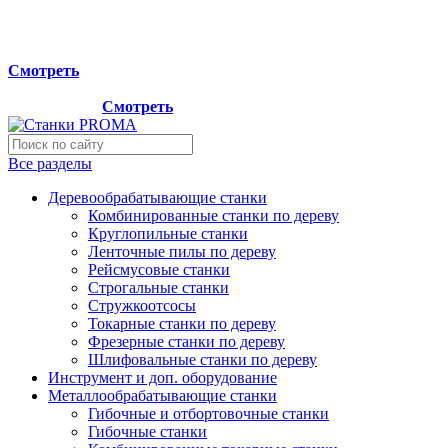
Мы переехали на новый склад, расположенный по адресу:
г.Лосино-Петровский , ул.Дачная 1. Просьба учитывать
данную информацию при планировании отгрузок !
Смотреть
Новый склад расположен по адресу: г.Лосино-Петровский ,
ул.Дачная 1.
Смотреть
Все разделы
Деревообрабатывающие станки
Комбинированные станки по дереву
Круглопильные станки
Ленточные пилы по дереву
Рейсмусовые станки
Строгальные станки
Стружкоотсосы
Токарные станки по дереву
Фрезерные станки по дереву
Шлифовальные станки по дереву
Инструмент и доп. оборудование
Металлообрабатывающие станки
Гибочные и отбортовочные станки
Гибочные станки