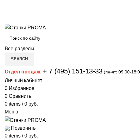
Мы переехали на новый склад, расположенный по ад
отгрузок !
Смотреть
Новый склад расположен по адресу: г.Лосино-Петровс
Все разделы
SEARCH
+ 7 (495) 151-13-33
Отдел продаж:
(пн-чт: 09:00-18:0
Личный кабинет
0
Избранное
0
Сравнить
0
items
/
0
руб.
Меню
Позвонить
0
items
/
0
руб.