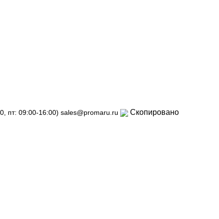
ресу: г.Лосино-Петровский , ул.Дачная 1. Просьба у
кий , ул.Дачная 1.
Смотреть
Скопировано
0, пт: 09:00-16:00)
sales@promaru.ru