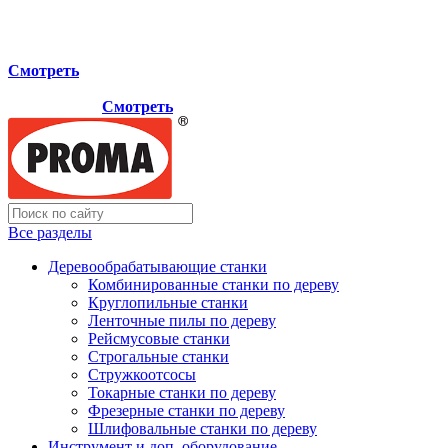
Мы переехали на новый склад, расположенный по адресу:
г.Лосино-Петровский , ул.Дачная 1. Просьба учитывать
данную информацию при планировании отгрузок !
Смотреть
Новый склад расположен по адресу: г.Лосино-Петровский ,
ул.Дачная 1.
Смотреть
Все разделы
Деревообрабатывающие станки
Комбинированные станки по дереву
Круглопильные станки
Ленточные пилы по дереву
Рейсмусовые станки
Строгальные станки
Стружкоотсосы
Токарные станки по дереву
Фрезерные станки по дереву
Шлифовальные станки по дереву
Инструмент и доп. оборудование