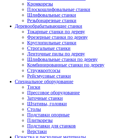
Кромкорезы
Плоскошлифовальные станки
Шлифовальные станки
Резьбонарезные станки
Деревообрабатывающие станки
Токарные станки по дереву
Фрезерные станки по дереву
Круглопильные станки
Строгальные станки
Ленточные пилы по дереву
Шлифовальные станки по дереву
Комбинированные станки по дереву
Стружкоотсосы
Рейсмусовые станки
Специальное оборудование
Тиски
Прессовое оборудование
Заточные станки
Штативы, головки
Столы
Подставки опорные
Плиткорезы
Подставки для станков
Верстаки
Оснастка и расходные материалы