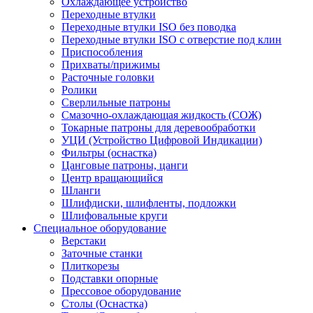
Охлаждающее устройство
Переходные втулки
Переходные втулки ISO без поводка
Переходные втулки ISO с отверстие под клин
Приспособления
Прихваты/прижимы
Расточные головки
Ролики
Сверлильные патроны
Смазочно-охлаждающая жидкость (СОЖ)
Токарные патроны для деревообработки
УЦИ (Устройство Цифровой Индикации)
Фильтры (оснастка)
Цанговые патроны, цанги
Центр вращающийся
Шланги
Шлифдиски, шлифленты, подложки
Шлифовальные круги
Специальное оборудование
Верстаки
Заточные станки
Плиткорезы
Подставки опорные
Прессовое оборудование
Столы (Оснастка)