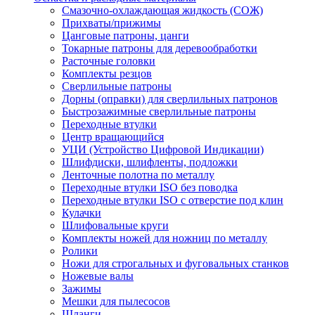
Смазочно-охлаждающая жидкость (СОЖ)
Прихваты/прижимы
Цанговые патроны, цанги
Токарные патроны для деревообработки
Расточные головки
Комплекты резцов
Сверлильные патроны
Дорны (оправки) для сверлильных патронов
Быстрозажимные сверлильные патроны
Переходные втулки
Центр вращающийся
УЦИ (Устройство Цифровой Индикации)
Шлифдиски, шлифленты, подложки
Ленточные полотна по металлу
Переходные втулки ISO без поводка
Переходные втулки ISO с отверстие под клин
Кулачки
Шлифовальные круги
Комплекты ножей для ножниц по металлу
Ролики
Ножи для строгальных и фуговальных станков
Ножевые валы
Зажимы
Мешки для пылесосов
Шланги