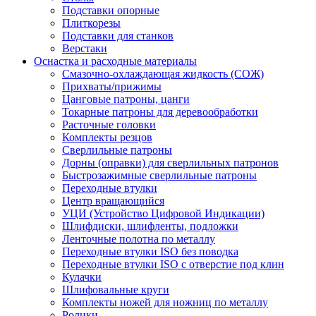
Подставки опорные
Плиткорезы
Подставки для станков
Верстаки
Оснастка и расходные материалы
Смазочно-охлаждающая жидкость (СОЖ)
Прихваты/прижимы
Цанговые патроны, цанги
Токарные патроны для деревообработки
Расточные головки
Комплекты резцов
Сверлильные патроны
Дорны (оправки) для сверлильных патронов
Быстрозажимные сверлильные патроны
Переходные втулки
Центр вращающийся
УЦИ (Устройство Цифровой Индикации)
Шлифдиски, шлифленты, подложки
Ленточные полотна по металлу
Переходные втулки ISO без поводка
Переходные втулки ISO с отверстие под клин
Кулачки
Шлифовальные круги
Комплекты ножей для ножниц по металлу
Ролики