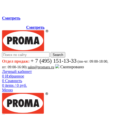
Мы переехали на новый склад, расположенный по адресу:
г.Лосино-Петровский , ул.Дачная 1. Просьба учитывать
данную информацию при планировании отгрузок !
Смотреть
Новый склад расположен по адресу: г.Лосино-Петровский ,
ул.Дачная 1.
Смотреть
Search
+ 7 (495) 151-13-33
Отдел продаж:
(пн-чт: 09:00-18:00,
Скопировано
пт: 09:00-16:00)
sales@promaru.ru
Личный кабинет
0
Избранное
0
Сравнить
0
items
/
0
руб.
Меню