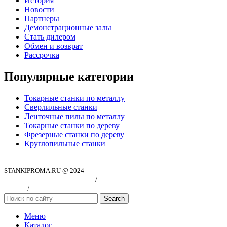
История
Новости
Партнеры
Демонстрационные залы
Стать дилером
Обмен и возврат
Рассрочка
Популярные категории
Токарные станки по металлу
Сверлильные станки
Ленточные пилы по металлу
Токарные станки по дереву
Фрезерные станки по дереву
Круглопильные станки
STANKIPROMA.RU @ 2024
Политика конфиндициальности
/
Согласие на обработку персональных
данных
/
Публичная оферта
Search
Меню
Каталог