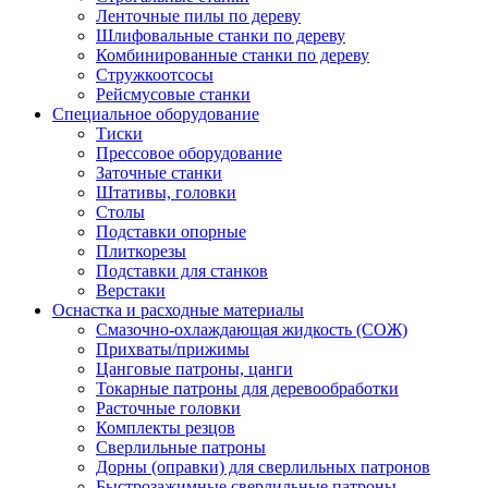
Ленточные пилы по дереву
Шлифовальные станки по дереву
Комбинированные станки по дереву
Стружкоотсосы
Рейсмусовые станки
Специальное оборудование
Тиски
Прессовое оборудование
Заточные станки
Штативы, головки
Столы
Подставки опорные
Плиткорезы
Подставки для станков
Верстаки
Оснастка и расходные материалы
Смазочно-охлаждающая жидкость (СОЖ)
Прихваты/прижимы
Цанговые патроны, цанги
Токарные патроны для деревообработки
Расточные головки
Комплекты резцов
Сверлильные патроны
Дорны (оправки) для сверлильных патронов
Быстрозажимные сверлильные патроны