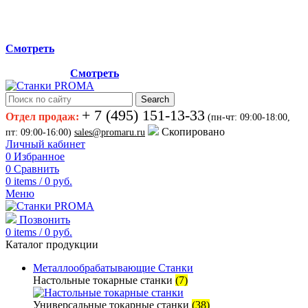
Мы переехали на новый склад, расположенный по адресу:
г.Лосино-Петровский , ул.Дачная 1. Просьба учитывать
данную информацию при планировании отгрузок !
Смотреть
Новый склад расположен по адресу: г.Лосино-Петровский ,
ул.Дачная 1.
Смотреть
Search
+ 7 (495) 151-13-33
Отдел продаж:
(пн-чт: 09:00-18:00,
Скопировано
пт: 09:00-16:00)
sales@promaru.ru
Личный кабинет
0
Избранное
0
Сравнить
0
items
/
0
руб.
Меню
Позвонить
0
items
/
0
руб.
Каталог продукции
Металлообрабатывающие Станки
Настольные токарные станки
(7)
Универсальные токарные станки
(38)