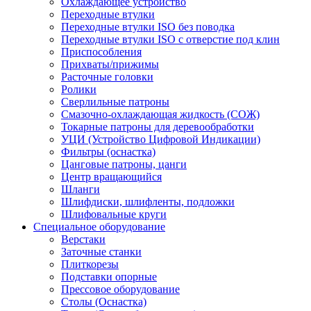
Охлаждающее устройство
Переходные втулки
Переходные втулки ISO без поводка
Переходные втулки ISO с отверстие под клин
Приспособления
Прихваты/прижимы
Расточные головки
Ролики
Сверлильные патроны
Смазочно-охлаждающая жидкость (СОЖ)
Токарные патроны для деревообработки
УЦИ (Устройство Цифровой Индикации)
Фильтры (оснастка)
Цанговые патроны, цанги
Центр вращающийся
Шланги
Шлифдиски, шлифленты, подложки
Шлифовальные круги
Специальное оборудование
Верстаки
Заточные станки
Плиткорезы
Подставки опорные
Прессовое оборудование
Столы (Оснастка)