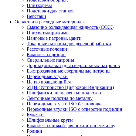
Плиткорезы
Подставки для станков
Верстаки
Оснастка и расходные материалы
Смазочно-охлаждающая жидкость (СОЖ)
Прихваты/прижимы
Цанговые патроны, цанги
Токарные патроны для деревообработки
Расточные головки
Комплекты резцов
Сверлильные патроны
Дорны (оправки) для сверлильных патронов
Быстрозажимные сверлильные патроны
Переходные втулки
Центр вращающийся
УЦИ (Устройство Цифровой Индикации)
Шлифдиски, шлифленты, подложки
Ленточные полотна по металлу
Переходные втулки ISO без поводка
Переходные втулки ISO с отверстие под клин
Кулачки
Шлифовальные круги
Комплекты ножей для ножниц по металлу
Ролики