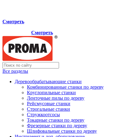
Мы переехали на новый склад, расположенный по адресу:
г.Лосино-Петровский , ул.Дачная 1. Просьба учитывать
данную информацию при планировании отгрузок !
Смотреть
Новый склад расположен по адресу: г.Лосино-Петровский ,
ул.Дачная 1.
Смотреть
Все разделы
Деревообрабатывающие станки
Комбинированные станки по дереву
Круглопильные станки
Ленточные пилы по дереву
Рейсмусовые станки
Строгальные станки
Стружкоотсосы
Токарные станки по дереву
Фрезерные станки по дереву
Шлифовальные станки по дереву
Инструмент и доп. оборудование