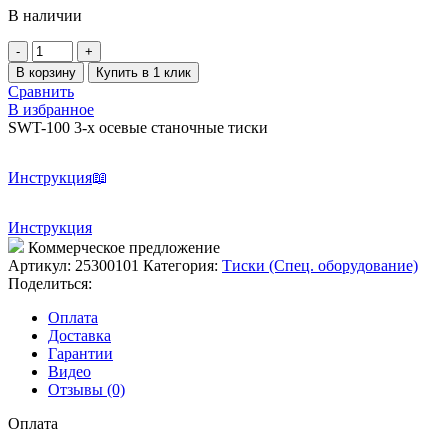
В наличии
Количество
товара
В корзину
Купить в 1 клик
SWT-
Сравнить
100
В избранное
3-
SWT-100 3-х осевые станочные тиски
х
осевые
станочные
Инструкция
тиски
Инструкция
Коммерческое предложение
Артикул:
25300101
Категория:
Тиски (Спец. оборудование)
Поделиться:
Оплата
Доставка
Гарантии
Видео
Отзывы (0)
Оплата