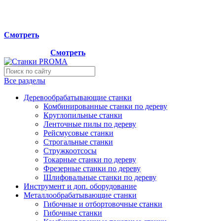
Мы переехали на новый склад, расположенный по адресу:
г.Лосино-Петровский , ул.Дачная 1. Просьба учитывать
данную информацию при планировании отгрузок !
Смотреть
Новый склад расположен по адресу: г.Лосино-Петровский ,
ул.Дачная 1.
Смотреть
Все разделы
Деревообрабатывающие станки
Комбинированные станки по дереву
Круглопильные станки
Ленточные пилы по дереву
Рейсмусовые станки
Строгальные станки
Стружкоотсосы
Токарные станки по дереву
Фрезерные станки по дереву
Шлифовальные станки по дереву
Инструмент и доп. оборудование
Металлообрабатывающие станки
Гибочные и отбортовочные станки
Гибочные станки