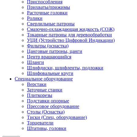
Приспособления
Прихваты/прижимы
Расточные головки
Ролики
Сверлильные патроны
Смазочно-охлаждающая жидкость (СОЖ)
Токарные патроны для деревообработки
УЦИ (Устройство Цифровой Индикации)
Фильтры (оснастка)
Цанговые патроны, цанги
Центр вращающийся
Шланги
Шлифдиски, шлифленты, подложки
Шлифовальные круги
Специальное оборудование
Верстаки
Заточные станки
Плиткорезы
Подставки опорные
Прессовое оборудование
Столы (Оснастка)
Тиски (Спец. оборудование)
Торцеватели
Штативы, головки