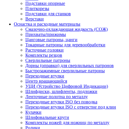
Подставки опорные
Плиткорезы
Подставки для станков
Верстаки
Оснастка и расходные материалы
Смазочно-охлаждающая жидкость (СОЖ)
Прихваты/прижимы
Цанговые патроны, цанги
Токарные патроны для деревообработки
Расточные головки
Комплекты резцов
Сверлильные патроны
Дорны (оправки) для сверлильных патронов
Быстрозажимные сверлильные патроны
Переходные втулки
Центр вращающийся
УЦИ (Устройство Цифровой Индикации)
Шлифдиски, шлифленты, подложки
Ленточные полотна по металлу
Переходные втулки ISO без поводка
Переходные втулки ISO с отверстие под клин
Кулачки
Шлифовальные круги
Комплекты ножей для ножниц по металлу
Ролики