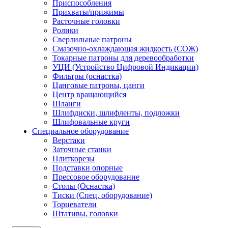
Приспособления
Прихваты/прижимы
Расточные головки
Ролики
Сверлильные патроны
Смазочно-охлаждающая жидкость (СОЖ)
Токарные патроны для деревообработки
УЦИ (Устройство Цифровой Индикации)
Фильтры (оснастка)
Цанговые патроны, цанги
Центр вращающийся
Шланги
Шлифдиски, шлифленты, подложки
Шлифовальные круги
Специальное оборудование
Верстаки
Заточные станки
Плиткорезы
Подставки опорные
Прессовое оборудование
Столы (Оснастка)
Тиски (Спец. оборудование)
Торцеватели
Штативы, головки