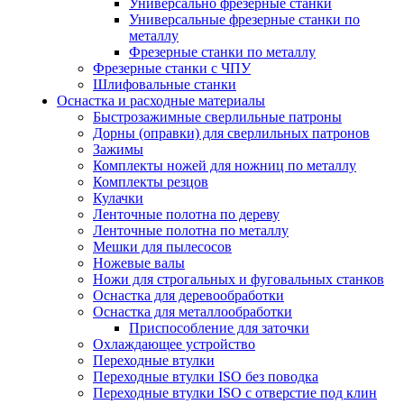
Универсально фрезерные станки
Универсальные фрезерные станки по
металлу
Фрезерные станки по металлу
Фрезерные станки с ЧПУ
Шлифовальные станки
Оснастка и расходные материалы
Быстрозажимные сверлильные патроны
Дорны (оправки) для сверлильных патронов
Зажимы
Комплекты ножей для ножниц по металлу
Комплекты резцов
Кулачки
Ленточные полотна по дереву
Ленточные полотна по металлу
Мешки для пылесосов
Ножевые валы
Ножи для строгальных и фуговальных станков
Оснастка для деревообработки
Оснастка для металлообработки
Приспособление для заточки
Охлаждающее устройство
Переходные втулки
Переходные втулки ISO без поводка
Переходные втулки ISO с отверстие под клин