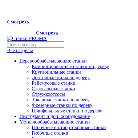
Мы переехали на новый склад, расположенный по адресу:
г.Лосино-Петровский , ул.Дачная 1. Просьба учитывать
данную информацию при планировании отгрузок !
Смотреть
Новый склад расположен по адресу: г.Лосино-Петровский 
ул.Дачная 1.
Смотреть
Все разделы
Деревообрабатывающие станки
Комбинированные станки по дереву
Круглопильные станки
Ленточные пилы по дереву
Рейсмусовые станки
Строгальные станки
Стружкоотсосы
Токарные станки по дереву
Фрезерные станки по дереву
Шлифовальные станки по дереву
Инструмент и доп. оборудование
Металлообрабатывающие станки
Гибочные и отбортовочные станки
Гибочные станки