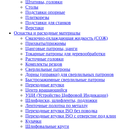
Штативы, головки
Столы
Подставки опорные
Плиткорезы
Подставки для станков
Верстаки
Оснастка и расходные материалы
Смазочно-охлаждающая жидкость (СОЖ)
Прихваты/прижимы
Цанговые патроны, цанги
Токарные патроны для деревообработки
Расточные головки
Комплекты резцов
Сверлильные патроны
Дорны (оправки) для сверлильных патронов
Быстрозажимные сверлильные патроны
Переходные втулки
Центр вращающийся
УЦИ (Устройство Цифровой Индикации)
Шлифдиски, шлифленты, подложки
Ленточные полотна по металлу
Переходные втулки ISO без поводка
Переходные втулки ISO с отверстие под клин
Кулачки
Шлифовальные круги