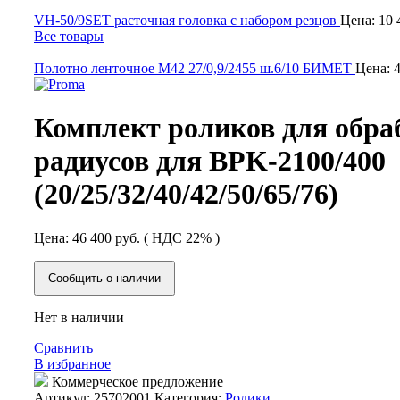
VH-50/9SET расточная головка с набором резцов
Цена:
10 
Все товары
Полотно ленточное М42 27/0,9/2455 ш.6/10 БИМЕТ
Цена:
Комплект роликов для обра
радиусов для BPK-2100/400
(20/25/32/40/42/50/65/76)
Цена:
46 400
руб.
( НДС 22% )
Сообщить о наличии
Нет в наличии
Сравнить
В избранное
Коммерческое предложение
Артикул:
25702001
Категория:
Ролики