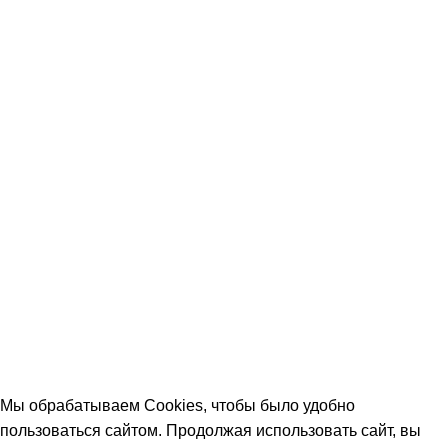
Сверлильные станки
Ленточные пилы по металлу
Токарные станки по дереву
Фрезерные станки по дереву
Круглопильные станки
STANKIPROMA.RU @ 2024
Политика конфиндициальности
/
Согласие на обработку
персональных данных
/
Публичная оферта
Мы обрабатываем Cookies, чтобы было удобно
пользоваться сайтом. Продолжая использовать сайт, вы