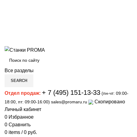
Мы переехали на новый склад, расположенный по
адресу: г.Лосино-Петровский , ул.Дачная 1. Просьба
учитывать данную информацию при
планировании отгрузок !
Смотреть
Новый склад расположен по адресу: г.Лосино-
Петровский , ул.Дачная 1.
Смотреть
Все разделы
SEARCH
+ 7 (495) 151-13-33
Отдел продаж:
(пн-чт: 09:00-
Скопировано
18:00, пт: 09:00-16:00)
sales@promaru.ru
Личный кабинет
0
Избранное
0
Сравнить
0
items
/
0
руб.