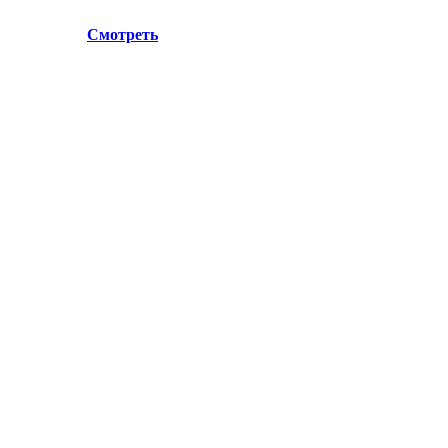
.Лосино-Петровский , ул.Дачная 1. Просьба учитывать данн
ул.Дачная 1.
Смотреть