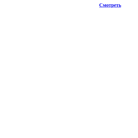
ую информацию при планировании отгрузок !
Смотреть