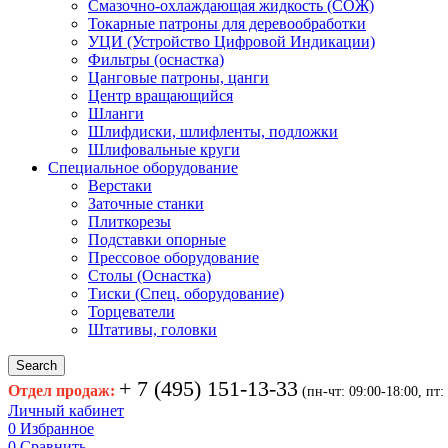
Смазочно-охлаждающая жидкость (СОЖ)
Токарные патроны для деревообработки
УЦИ (Устройство Цифровой Индикации)
Фильтры (оснастка)
Цанговые патроны, цанги
Центр вращающийся
Шланги
Шлифдиски, шлифленты, подложки
Шлифовальные круги
Специальное оборудование
Верстаки
Заточные станки
Плиткорезы
Подставки опорные
Прессовое оборудование
Столы (Оснастка)
Тиски (Спец. оборудование)
Торцеватели
Штативы, головки
Search
+ 7 (495) 151-13-33
Отдел продаж:
(пн-чт: 09:00-18:00, пт:
Личный кабинет
0
Избранное
0
Сравнить