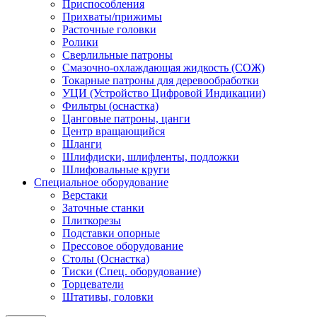
Приспособления
Прихваты/прижимы
Расточные головки
Ролики
Сверлильные патроны
Смазочно-охлаждающая жидкость (СОЖ)
Токарные патроны для деревообработки
УЦИ (Устройство Цифровой Индикации)
Фильтры (оснастка)
Цанговые патроны, цанги
Центр вращающийся
Шланги
Шлифдиски, шлифленты, подложки
Шлифовальные круги
Специальное оборудование
Верстаки
Заточные станки
Плиткорезы
Подставки опорные
Прессовое оборудование
Столы (Оснастка)
Тиски (Спец. оборудование)
Торцеватели
Штативы, головки