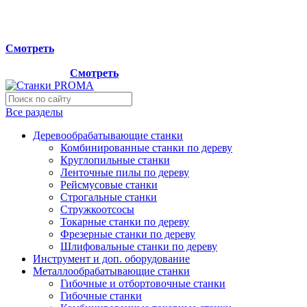
Мы переехали на новый склад, расположенный по адресу:
г.Лосино-Петровский , ул.Дачная 1. Просьба учитывать
данную информацию при планировании отгрузок !
Смотреть
Новый склад расположен по адресу: г.Лосино-Петровский ,
ул.Дачная 1.
Смотреть
Все разделы
Деревообрабатывающие станки
Комбинированные станки по дереву
Круглопильные станки
Ленточные пилы по дереву
Рейсмусовые станки
Строгальные станки
Стружкоотсосы
Токарные станки по дереву
Фрезерные станки по дереву
Шлифовальные станки по дереву
Инструмент и доп. оборудование
Металлообрабатывающие станки
Гибочные и отбортовочные станки
Гибочные станки