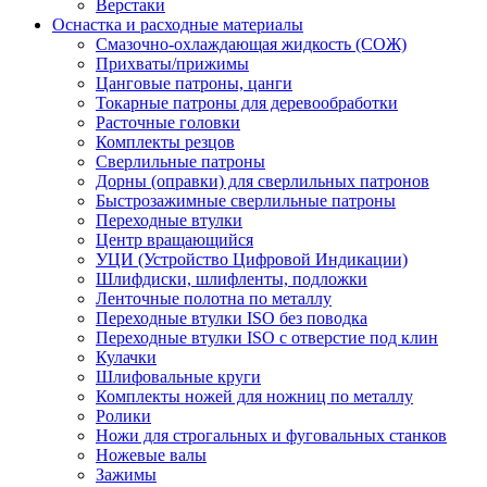
Верстаки
Оснастка и расходные материалы
Смазочно-охлаждающая жидкость (СОЖ)
Прихваты/прижимы
Цанговые патроны, цанги
Токарные патроны для деревообработки
Расточные головки
Комплекты резцов
Сверлильные патроны
Дорны (оправки) для сверлильных патронов
Быстрозажимные сверлильные патроны
Переходные втулки
Центр вращающийся
УЦИ (Устройство Цифровой Индикации)
Шлифдиски, шлифленты, подложки
Ленточные полотна по металлу
Переходные втулки ISO без поводка
Переходные втулки ISO с отверстие под клин
Кулачки
Шлифовальные круги
Комплекты ножей для ножниц по металлу
Ролики
Ножи для строгальных и фуговальных станков
Ножевые валы
Зажимы