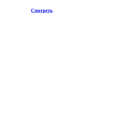
 г.Лосино-Петровский , ул.Дачная 1. Просьба учитывать да
, ул.Дачная 1.
Смотреть