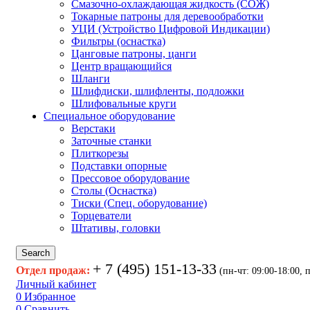
Смазочно-охлаждающая жидкость (СОЖ)
Токарные патроны для деревообработки
УЦИ (Устройство Цифровой Индикации)
Фильтры (оснастка)
Цанговые патроны, цанги
Центр вращающийся
Шланги
Шлифдиски, шлифленты, подложки
Шлифовальные круги
Специальное оборудование
Верстаки
Заточные станки
Плиткорезы
Подставки опорные
Прессовое оборудование
Столы (Оснастка)
Тиски (Спец. оборудование)
Торцеватели
Штативы, головки
Search
+ 7 (495) 151-13-33
Отдел продаж:
(пн-чт: 09:00-18:00, п
Личный кабинет
0
Избранное
0
Сравнить