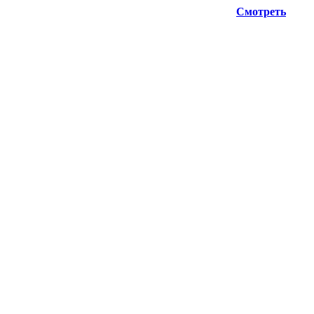
нную информацию при планировании отгрузок !
Смотреть