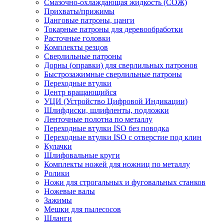
Смазочно-охлаждающая жидкость (СОЖ)
Прихваты/прижимы
Цанговые патроны, цанги
Токарные патроны для деревообработки
Расточные головки
Комплекты резцов
Сверлильные патроны
Дорны (оправки) для сверлильных патронов
Быстрозажимные сверлильные патроны
Переходные втулки
Центр вращающийся
УЦИ (Устройство Цифровой Индикации)
Шлифдиски, шлифленты, подложки
Ленточные полотна по металлу
Переходные втулки ISO без поводка
Переходные втулки ISO с отверстие под клин
Кулачки
Шлифовальные круги
Комплекты ножей для ножниц по металлу
Ролики
Ножи для строгальных и фуговальных станков
Ножевые валы
Зажимы
Мешки для пылесосов
Шланги