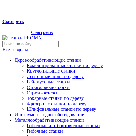
Мы переехали на новый склад, расположенный по адресу:
г.Лосино-Петровский , ул.Дачная 1. Просьба учитывать
данную информацию при планировании отгрузок !
Смотреть
Новый склад расположен по адресу: г.Лосино-Петровский ,
ул.Дачная 1.
Смотреть
Все разделы
Деревообрабатывающие станки
Комбинированные станки по дереву
Круглопильные станки
Ленточные пилы по дереву
Рейсмусовые станки
Строгальные станки
Стружкоотсосы
Токарные станки по дереву
Фрезерные станки по дереву
Шлифовальные станки по дереву
Инструмент и доп. оборудование
Металлообрабатывающие станки
Гибочные и отбортовочные станки
Гибочные станки