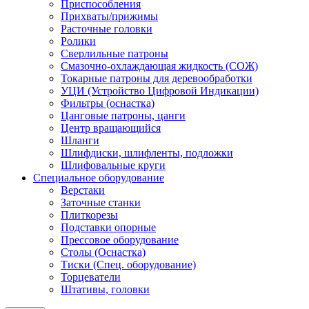
Приспособления
Прихваты/прижимы
Расточные головки
Ролики
Сверлильные патроны
Смазочно-охлаждающая жидкость (СОЖ)
Токарные патроны для деревообработки
УЦИ (Устройство Цифровой Индикации)
Фильтры (оснастка)
Цанговые патроны, цанги
Центр вращающийся
Шланги
Шлифдиски, шлифленты, подложки
Шлифовальные круги
Специальное оборудование
Верстаки
Заточные станки
Плиткорезы
Подставки опорные
Прессовое оборудование
Столы (Оснастка)
Тиски (Спец. оборудование)
Торцеватели
Штативы, головки