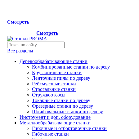
Мы переехали на новый склад, расположенный по адресу:
г.Лосино-Петровский , ул.Дачная 1. Просьба учитывать
данную информацию при планировании отгрузок !
Смотреть
Новый склад расположен по адресу: г.Лосино-Петровский 
ул.Дачная 1.
Смотреть
Все разделы
Деревообрабатывающие станки
Комбинированные станки по дереву
Круглопильные станки
Ленточные пилы по дереву
Рейсмусовые станки
Строгальные станки
Стружкоотсосы
Токарные станки по дереву
Фрезерные станки по дереву
Шлифовальные станки по дереву
Инструмент и доп. оборудование
Металлообрабатывающие станки
Гибочные и отбортовочные станки
Гибочные станки