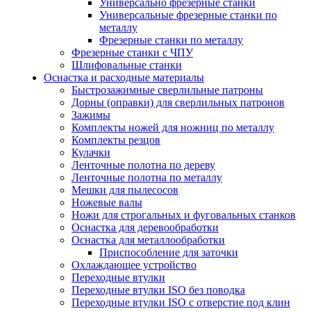
Универсально фрезерные станки
Универсальные фрезерные станки по
металлу
Фрезерные станки по металлу
Фрезерные станки с ЧПУ
Шлифовальные станки
Оснастка и расходные материалы
Быстрозажимные сверлильные патроны
Дорны (оправки) для сверлильных патронов
Зажимы
Комплекты ножей для ножниц по металлу
Комплекты резцов
Кулачки
Ленточные полотна по дереву
Ленточные полотна по металлу
Мешки для пылесосов
Ножевые валы
Ножи для строгальных и фуговальных станков
Оснастка для деревообработки
Оснастка для металлообработки
Приспособление для заточки
Охлаждающее устройство
Переходные втулки
Переходные втулки ISO без поводка
Переходные втулки ISO с отверстие под клин