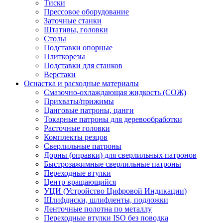
Тиски
Прессовое оборудование
Заточные станки
Штативы, головки
Столы
Подставки опорные
Плиткорезы
Подставки для станков
Верстаки
Оснастка и расходные материалы
Смазочно-охлаждающая жидкость (СОЖ)
Прихваты/прижимы
Цанговые патроны, цанги
Токарные патроны для деревообработки
Расточные головки
Комплекты резцов
Сверлильные патроны
Дорны (оправки) для сверлильных патронов
Быстрозажимные сверлильные патроны
Переходные втулки
Центр вращающийся
УЦИ (Устройство Цифровой Индикации)
Шлифдиски, шлифленты, подложки
Ленточные полотна по металлу
Переходные втулки ISO без поводка