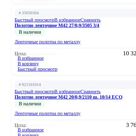
# 35050304
Быстрый просмотр
В избранное
Сравнить
Полотно ленточное М42 27/0,9/3505 3/4
В наличии
Ленточные полотна по металлу
10 3
Цена:
В избранное
В корзину
Быстрый просмотр
# 921101014
Быстрый просмотр
В избранное
Сравнить
Полотно ленточное М42 20/0,9/2110 ш. 10/14 ECO
В наличии
Ленточные полотна по металлу
3 7
Цена:
В избранное
В корзину