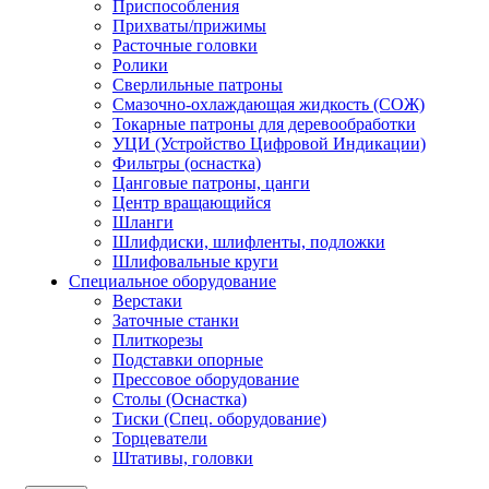
Приспособления
Прихваты/прижимы
Расточные головки
Ролики
Сверлильные патроны
Смазочно-охлаждающая жидкость (СОЖ)
Токарные патроны для деревообработки
УЦИ (Устройство Цифровой Индикации)
Фильтры (оснастка)
Цанговые патроны, цанги
Центр вращающийся
Шланги
Шлифдиски, шлифленты, подложки
Шлифовальные круги
Специальное оборудование
Верстаки
Заточные станки
Плиткорезы
Подставки опорные
Прессовое оборудование
Столы (Оснастка)
Тиски (Спец. оборудование)
Торцеватели
Штативы, головки