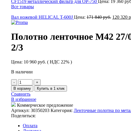
CF1519 металлический фильтр для ОР-750
Цена:
19 360
руб
Все товары
Вал ножевой HELICAL T-600J
Цена:
171 840
руб.
120 320
р
Полотно ленточное М42 27/0
2/3
Цена:
10 960
руб.
( НДС 22% )
В наличии
Количество
товара
В корзину
Купить в 1 клик
Полотно
Сравнить
ленточное
В избранное
М42
Коммерческое предложение
27/0,9/3035
Артикул:
30350203
Категория:
Ленточные полотна по мета
2/3
Поделиться:
Оплата
Доставка