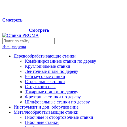
Мы переехали на новый склад, расположенный по адресу:
г.Лосино-Петровский , ул.Дачная 1. Просьба учитывать
данную информацию при планировании отгрузок !
Смотреть
Новый склад расположен по адресу: г.Лосино-Петровский ,
ул.Дачная 1.
Смотреть
Все разделы
Деревообрабатывающие станки
Комбинированные станки по дереву
Круглопильные станки
Ленточные пилы по дереву
Рейсмусовые станки
Строгальные станки
Стружкоотсосы
Токарные станки по дереву
Фрезерные станки по дереву
Шлифовальные станки по дереву
Инструмент и доп. оборудование
Металлообрабатывающие станки
Гибочные и отбортовочные станки
Гибочные станки