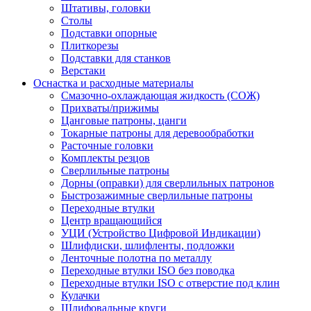
Штативы, головки
Столы
Подставки опорные
Плиткорезы
Подставки для станков
Верстаки
Оснастка и расходные материалы
Смазочно-охлаждающая жидкость (СОЖ)
Прихваты/прижимы
Цанговые патроны, цанги
Токарные патроны для деревообработки
Расточные головки
Комплекты резцов
Сверлильные патроны
Дорны (оправки) для сверлильных патронов
Быстрозажимные сверлильные патроны
Переходные втулки
Центр вращающийся
УЦИ (Устройство Цифровой Индикации)
Шлифдиски, шлифленты, подложки
Ленточные полотна по металлу
Переходные втулки ISO без поводка
Переходные втулки ISO с отверстие под клин
Кулачки
Шлифовальные круги