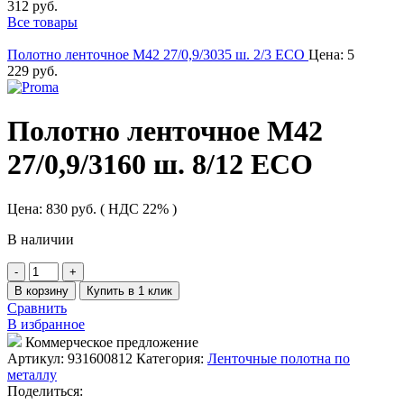
312
руб.
Все товары
Полотно ленточное М42 27/0,9/3035 ш. 2/3 ECO
Цена:
5
229
руб.
Полотно ленточное М42
27/0,9/3160 ш. 8/12 ECO
Цена:
830
руб.
( НДС 22% )
В наличии
Количество
товара
В корзину
Купить в 1 клик
Полотно
Сравнить
ленточное
В избранное
М42
Коммерческое предложение
27/0,9/3160
Артикул:
931600812
Категория:
Ленточные полотна по
ш.
металлу
8/12
Поделиться:
ECO