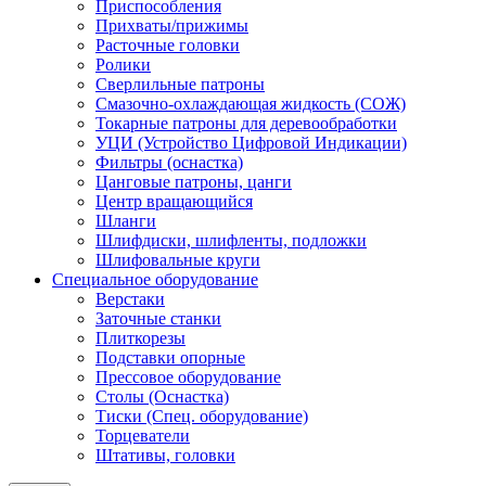
Приспособления
Прихваты/прижимы
Расточные головки
Ролики
Сверлильные патроны
Смазочно-охлаждающая жидкость (СОЖ)
Токарные патроны для деревообработки
УЦИ (Устройство Цифровой Индикации)
Фильтры (оснастка)
Цанговые патроны, цанги
Центр вращающийся
Шланги
Шлифдиски, шлифленты, подложки
Шлифовальные круги
Специальное оборудование
Верстаки
Заточные станки
Плиткорезы
Подставки опорные
Прессовое оборудование
Столы (Оснастка)
Тиски (Спец. оборудование)
Торцеватели
Штативы, головки