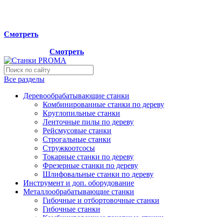
Мы переехали на новый склад, расположенный по адресу:
г.Лосино-Петровский , ул.Дачная 1. Просьба учитывать
данную информацию при планировании отгрузок !
Смотреть
Новый склад расположен по адресу: г.Лосино-Петровский ,
ул.Дачная 1.
Смотреть
Все разделы
Деревообрабатывающие станки
Комбинированные станки по дереву
Круглопильные станки
Ленточные пилы по дереву
Рейсмусовые станки
Строгальные станки
Стружкоотсосы
Токарные станки по дереву
Фрезерные станки по дереву
Шлифовальные станки по дереву
Инструмент и доп. оборудование
Металлообрабатывающие станки
Гибочные и отбортовочные станки
Гибочные станки