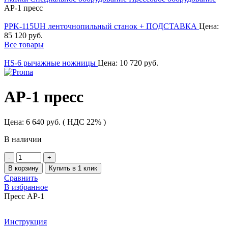
AP-1 пресс
PPK-115UH ленточнопильный станок + ПОДСТАВКА
Цена:
85 120
руб.
Все товары
HS-6 рычажные ножницы
Цена:
10 720
руб.
AP-1 пресс
Цена:
6 640
руб.
( НДС 22% )
В наличии
Количество
товара
В корзину
Купить в 1 клик
AP-
Сравнить
1
В избранное
пресс
Пресс AP-1
Инструкция