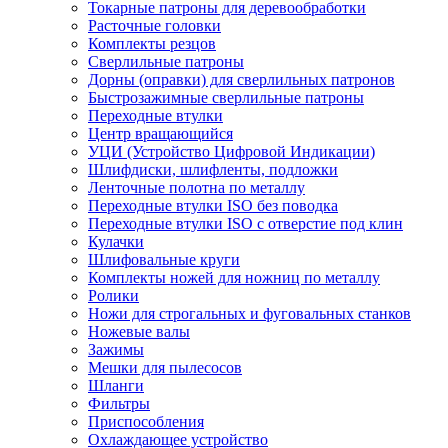
Токарные патроны для деревообработки
Расточные головки
Комплекты резцов
Сверлильные патроны
Дорны (оправки) для сверлильных патронов
Быстрозажимные сверлильные патроны
Переходные втулки
Центр вращающийся
УЦИ (Устройство Цифровой Индикации)
Шлифдиски, шлифленты, подложки
Ленточные полотна по металлу
Переходные втулки ISO без поводка
Переходные втулки ISO с отверстие под клин
Кулачки
Шлифовальные круги
Комплекты ножей для ножниц по металлу
Ролики
Ножи для строгальных и фуговальных станков
Ножевые валы
Зажимы
Мешки для пылесосов
Шланги
Фильтры
Приспособления
Охлаждающее устройство