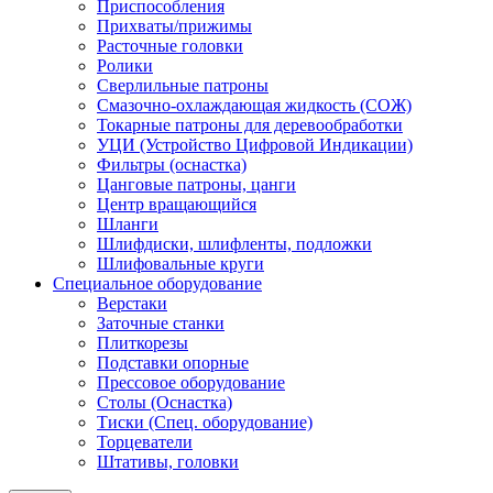
Приспособления
Прихваты/прижимы
Расточные головки
Ролики
Сверлильные патроны
Смазочно-охлаждающая жидкость (СОЖ)
Токарные патроны для деревообработки
УЦИ (Устройство Цифровой Индикации)
Фильтры (оснастка)
Цанговые патроны, цанги
Центр вращающийся
Шланги
Шлифдиски, шлифленты, подложки
Шлифовальные круги
Специальное оборудование
Верстаки
Заточные станки
Плиткорезы
Подставки опорные
Прессовое оборудование
Столы (Оснастка)
Тиски (Спец. оборудование)
Торцеватели
Штативы, головки