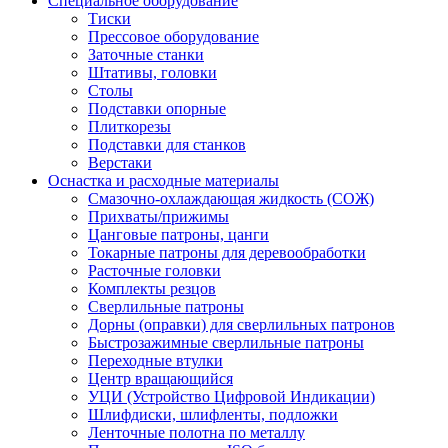
Специальное оборудование
Тиски
Прессовое оборудование
Заточные станки
Штативы, головки
Столы
Подставки опорные
Плиткорезы
Подставки для станков
Верстаки
Оснастка и расходные материалы
Смазочно-охлаждающая жидкость (СОЖ)
Прихваты/прижимы
Цанговые патроны, цанги
Токарные патроны для деревообработки
Расточные головки
Комплекты резцов
Сверлильные патроны
Дорны (оправки) для сверлильных патронов
Быстрозажимные сверлильные патроны
Переходные втулки
Центр вращающийся
УЦИ (Устройство Цифровой Индикации)
Шлифдиски, шлифленты, подложки
Ленточные полотна по металлу