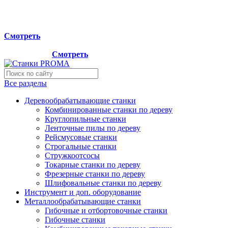
Мы переехали на новый склад, расположенный по адресу:
г.Лосино-Петровский , ул.Дачная 1. Просьба учитывать
данную информацию при планировании отгрузок !
Смотреть
Новый склад расположен по адресу: г.Лосино-Петровский ,
ул.Дачная 1.
Смотреть
Все разделы
Деревообрабатывающие станки
Комбинированные станки по дереву
Круглопильные станки
Ленточные пилы по дереву
Рейсмусовые станки
Строгальные станки
Стружкоотсосы
Токарные станки по дереву
Фрезерные станки по дереву
Шлифовальные станки по дереву
Инструмент и доп. оборудование
Металлообрабатывающие станки
Гибочные и отбортовочные станки
Гибочные станки