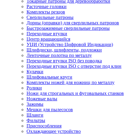
Токарные патроны для деревообработки
Расточные головки
Комплекты резцов
Сверлильные патроны
Дорны (оправки) для сверлильных патронов
Быстрозажимные сверлильные патроны
Переходные втулки
Центр вращающийся
УЦИ (Устройство Цифровой Индикации)
Шлифдиски, шлифленты, подложки
Ленточные полотна по металлу
Переходные втулки ISO без поводка
Переходные втулки ISO с отверстие под клин
Кулачки
Шлифовальные круги
Комплекты ножей для ножниц по металлу
Ролики
Ножи для строгальных и фуговальных станков
Ножевые валы
Зажимы
Мешки для пылесосов
Шланги
Фильтры
Приспособления
Охлаждающее устройство