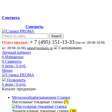
Мы переехали на новый склад, расположенный по адресу:
г.Лосино-Петровский , ул.Дачная 1. Просьба учитывать
данную информацию при планировании отгрузок !
Смотреть
Новый склад расположен по адресу: г.Лосино-Петровский ,
ул.Дачная 1.
Смотреть
Search
+ 7 (495) 151-13-33
Отдел продаж:
(пн-чт: 09:00-18:00,
Скопировано
пт: 09:00-16:00)
sales@promaru.ru
Личный кабинет
0
Избранное
0
Сравнить
0
items
/
0
руб.
Меню
Позвонить
0
items
/
0
руб.
Каталог продукции
Металлообрабатывающие Станки
Настольные токарные станки
(7)
Универсальные токарные станки
(38)