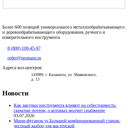
Более 600 позиций универсального металлообрабатывающего
и деревообрабатывающего оборудования, ручного и
измерительного инструмента
8 (800) 100-45-97
order@promaru.ru
Адреса кол-центров:
<
>
143989
, г.
Балашиха
,
ул. Маяковского,
д. 13
Новости
Как закупки инструмента влияют на себестоимость:
скрытые потери, о которых молчит снабжение
03.07.2026
Мини-фуганок vs Большой комбинированный станок:
честный выбор для мастерской