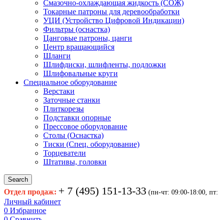
Смазочно-охлаждающая жидкость (СОЖ)
Токарные патроны для деревообработки
УЦИ (Устройство Цифровой Индикации)
Фильтры (оснастка)
Цанговые патроны, цанги
Центр вращающийся
Шланги
Шлифдиски, шлифленты, подложки
Шлифовальные круги
Специальное оборудование
Верстаки
Заточные станки
Плиткорезы
Подставки опорные
Прессовое оборудование
Столы (Оснастка)
Тиски (Спец. оборудование)
Торцеватели
Штативы, головки
Search
+ 7 (495) 151-13-33
Отдел продаж:
(пн-чт: 09:00-18:00, пт:
Личный кабинет
0
Избранное
0
Сравнить