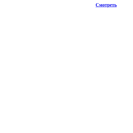
ую информацию при планировании отгрузок !
Смотреть