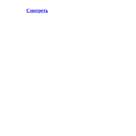
.Лосино-Петровский , ул.Дачная 1. Просьба учитывать данн
ул.Дачная 1.
Смотреть