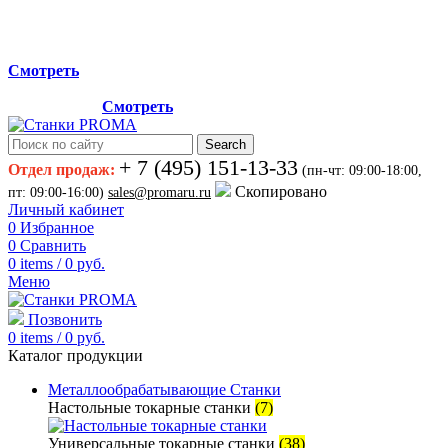
Мы переехали на новый склад, расположенный по адресу:
г.Лосино-Петровский , ул.Дачная 1. Просьба учитывать
данную информацию при планировании отгрузок !
Смотреть
Новый склад расположен по адресу: г.Лосино-Петровский ,
ул.Дачная 1.
Смотреть
Search
+ 7 (495) 151-13-33
Отдел продаж:
(пн-чт: 09:00-18:00,
Скопировано
пт: 09:00-16:00)
sales@promaru.ru
Личный кабинет
0
Избранное
0
Сравнить
0
items
/
0
руб.
Меню
Позвонить
0
items
/
0
руб.
Каталог продукции
Металлообрабатывающие Станки
Настольные токарные станки
(7)
Универсальные токарные станки
(38)