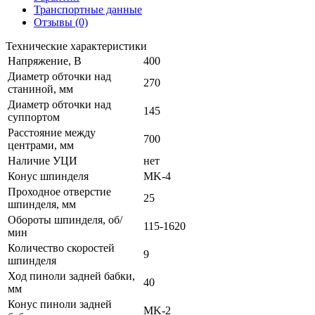
Транспортные данные
Отзывы (0)
Технические характеристики
Напряжение, В
400
Диаметр обточки над
270
станиной, мм
Диаметр обточки над
145
суппортом
Расстояние между
700
центрами, мм
Наличие УЦИ
нет
Конус шпинделя
MK-4
Проходное отверстие
25
шпинделя, мм
Обороты шпинделя, об/
115-1620
мин
Количество скоростей
9
шпинделя
Ход пиноли задней бабки,
40
мм
Конус пиноли задней
MK-2