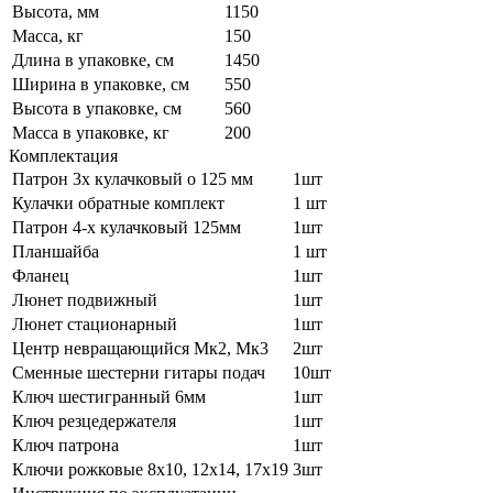
Высота, мм
1150
Масса, кг
150
Длина в упаковке, см
1450
Ширина в упаковке, см
550
Высота в упаковке, см
560
Масса в упаковке, кг
200
Комплектация
Патрон 3х кулачковый o 125 мм
1шт
Кулачки обратные комплект
1 шт
Патрон 4-х кулачковый 125мм
1шт
Планшайба
1 шт
Фланец
1шт
Люнет подвижный
1шт
Люнет стационарный
1шт
Центр невращающийся Мк2, Мк3
2шт
Сменные шестерни гитары подач
10шт
Ключ шестигранный 6мм
1шт
Ключ резцедержателя
1шт
Ключ патрона
1шт
Ключи рожковые 8х10, 12х14, 17х19
3шт