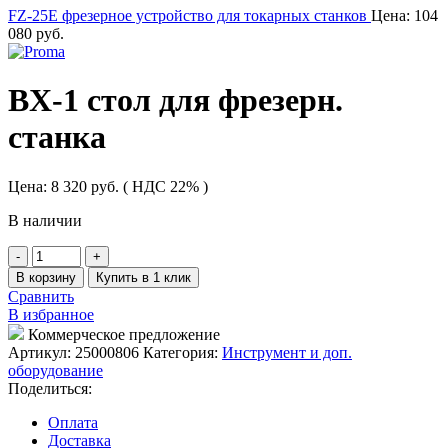
FZ-25E фрезерное устройство для токарных станков
Цена:
104
080
руб.
BX-1 стол для фрезерн.
станка
Цена:
8 320
руб.
( НДС 22% )
В наличии
Количество
товара
В корзину
Купить в 1 клик
BX-
Сравнить
1
В избранное
стол
Коммерческое предложение
для
Артикул:
25000806
Категория:
Инструмент и доп.
фрезерн.
оборудование
станка
Поделиться:
Оплата
Доставка