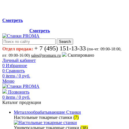
Мы переехали на новый склад, расположенный по адресу:
г.Лосино-Петровский , ул.Дачная 1. Просьба учитывать
данную информацию при планировании отгрузок !
Смотреть
Новый склад расположен по адресу: г.Лосино-Петровский ,
ул.Дачная 1.
Смотреть
Search
+ 7 (495) 151-13-33
Отдел продаж:
(пн-чт: 09:00-18:00,
Скопировано
пт: 09:00-16:00)
sales@promaru.ru
Личный кабинет
0
Избранное
0
Сравнить
0
items
/
0
руб.
Меню
Позвонить
0
items
/
0
руб.
Каталог продукции
Металлообрабатывающие Станки
Настольные токарные станки
(7)
Универсальные токарные станки
(38)