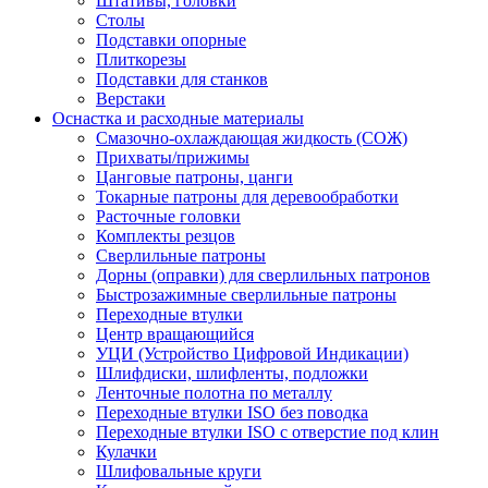
Штативы, головки
Столы
Подставки опорные
Плиткорезы
Подставки для станков
Верстаки
Оснастка и расходные материалы
Смазочно-охлаждающая жидкость (СОЖ)
Прихваты/прижимы
Цанговые патроны, цанги
Токарные патроны для деревообработки
Расточные головки
Комплекты резцов
Сверлильные патроны
Дорны (оправки) для сверлильных патронов
Быстрозажимные сверлильные патроны
Переходные втулки
Центр вращающийся
УЦИ (Устройство Цифровой Индикации)
Шлифдиски, шлифленты, подложки
Ленточные полотна по металлу
Переходные втулки ISO без поводка
Переходные втулки ISO с отверстие под клин
Кулачки
Шлифовальные круги