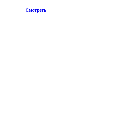
.Лосино-Петровский , ул.Дачная 1. Просьба учитывать данн
ул.Дачная 1.
Смотреть