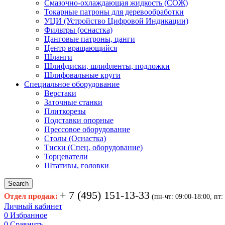
Смазочно-охлаждающая жидкость (СОЖ)
Токарные патроны для деревообработки
УЦИ (Устройство Цифровой Индикации)
Фильтры (оснастка)
Цанговые патроны, цанги
Центр вращающийся
Шланги
Шлифдиски, шлифленты, подложки
Шлифовальные круги
Специальное оборудование
Верстаки
Заточные станки
Плиткорезы
Подставки опорные
Прессовое оборудование
Столы (Оснастка)
Тиски (Спец. оборудование)
Торцеватели
Штативы, головки
Search
+ 7 (495) 151-13-33
Отдел продаж:
(пн-чт: 09:00-18:00, пт:
Личный кабинет
0
Избранное
0
Сравнить