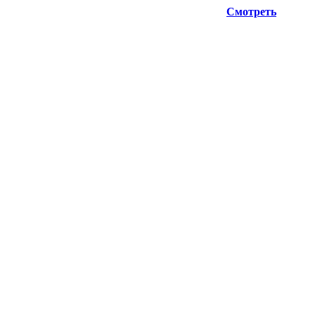
ую информацию при планировании отгрузок !
Смотреть