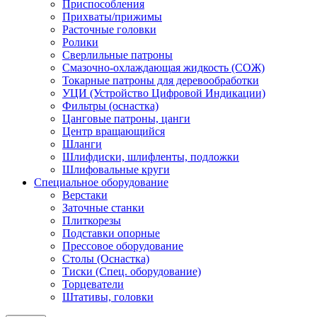
Приспособления
Прихваты/прижимы
Расточные головки
Ролики
Сверлильные патроны
Смазочно-охлаждающая жидкость (СОЖ)
Токарные патроны для деревообработки
УЦИ (Устройство Цифровой Индикации)
Фильтры (оснастка)
Цанговые патроны, цанги
Центр вращающийся
Шланги
Шлифдиски, шлифленты, подложки
Шлифовальные круги
Специальное оборудование
Верстаки
Заточные станки
Плиткорезы
Подставки опорные
Прессовое оборудование
Столы (Оснастка)
Тиски (Спец. оборудование)
Торцеватели
Штативы, головки