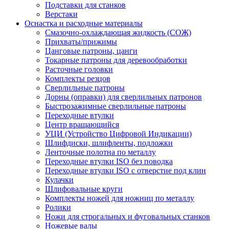
Подставки для станков
Верстаки
Оснастка и расходные материалы
Смазочно-охлаждающая жидкость (СОЖ)
Прихваты/прижимы
Цанговые патроны, цанги
Токарные патроны для деревообработки
Расточные головки
Комплекты резцов
Сверлильные патроны
Дорны (оправки) для сверлильных патронов
Быстрозажимные сверлильные патроны
Переходные втулки
Центр вращающийся
УЦИ (Устройство Цифровой Индикации)
Шлифдиски, шлифленты, подложки
Ленточные полотна по металлу
Переходные втулки ISO без поводка
Переходные втулки ISO с отверстие под клин
Кулачки
Шлифовальные круги
Комплекты ножей для ножниц по металлу
Ролики
Ножи для строгальных и фуговальных станков
Ножевые валы