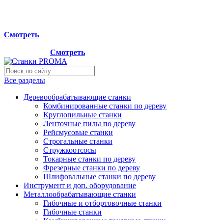
Мы переехали на новый склад, расположенный по адресу:
г.Лосино-Петровский , ул.Дачная 1. Просьба учитывать
данную информацию при планировании отгрузок !
Смотреть
Новый склад расположен по адресу: г.Лосино-Петровский ,
ул.Дачная 1.
Смотреть
Все разделы
Деревообрабатывающие станки
Комбинированные станки по дереву
Круглопильные станки
Ленточные пилы по дереву
Рейсмусовые станки
Строгальные станки
Стружкоотсосы
Токарные станки по дереву
Фрезерные станки по дереву
Шлифовальные станки по дереву
Инструмент и доп. оборудование
Металлообрабатывающие станки
Гибочные и отбортовочные станки
Гибочные станки