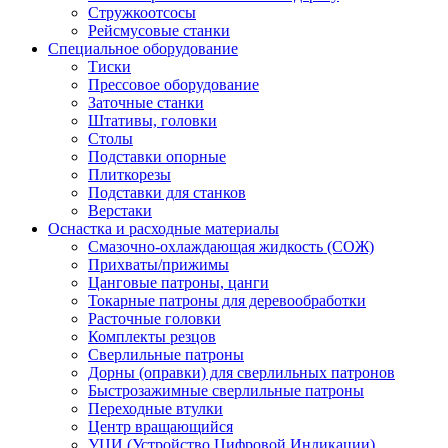
Стружкоотсосы
Рейсмусовые станки
Специальное оборудование
Тиски
Прессовое оборудование
Заточные станки
Штативы, головки
Столы
Подставки опорные
Плиткорезы
Подставки для станков
Верстаки
Оснастка и расходные материалы
Смазочно-охлаждающая жидкость (СОЖ)
Прихваты/прижимы
Цанговые патроны, цанги
Токарные патроны для деревообработки
Расточные головки
Комплекты резцов
Сверлильные патроны
Дорны (оправки) для сверлильных патронов
Быстрозажимные сверлильные патроны
Переходные втулки
Центр вращающийся
УЦИ (Устройство Цифровой Индикации)