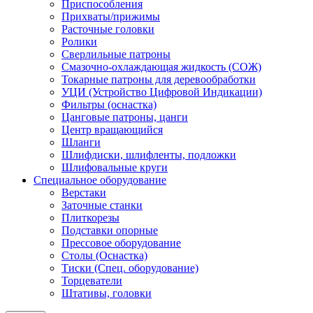
Приспособления
Прихваты/прижимы
Расточные головки
Ролики
Сверлильные патроны
Смазочно-охлаждающая жидкость (СОЖ)
Токарные патроны для деревообработки
УЦИ (Устройство Цифровой Индикации)
Фильтры (оснастка)
Цанговые патроны, цанги
Центр вращающийся
Шланги
Шлифдиски, шлифленты, подложки
Шлифовальные круги
Специальное оборудование
Верстаки
Заточные станки
Плиткорезы
Подставки опорные
Прессовое оборудование
Столы (Оснастка)
Тиски (Спец. оборудование)
Торцеватели
Штативы, головки