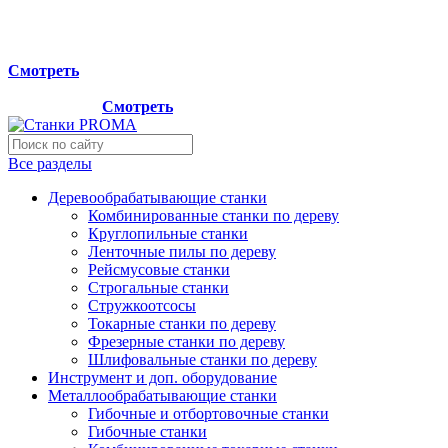
Мы переехали на новый склад, расположенный по адресу:
г.Лосино-Петровский , ул.Дачная 1. Просьба учитывать
данную информацию при планировании отгрузок !
Смотреть
Новый склад расположен по адресу: г.Лосино-Петровский ,
ул.Дачная 1.
Смотреть
Все разделы
Деревообрабатывающие станки
Комбинированные станки по дереву
Круглопильные станки
Ленточные пилы по дереву
Рейсмусовые станки
Строгальные станки
Стружкоотсосы
Токарные станки по дереву
Фрезерные станки по дереву
Шлифовальные станки по дереву
Инструмент и доп. оборудование
Металлообрабатывающие станки
Гибочные и отбортовочные станки
Гибочные станки