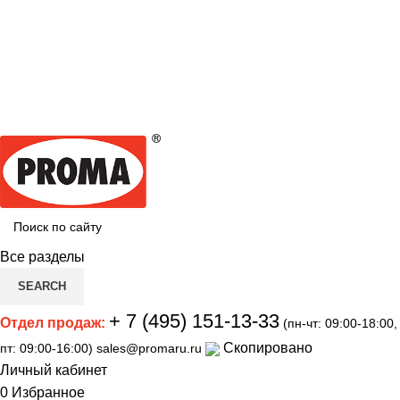
Мы переехали на новый склад, расположенный по
адресу: г.Лосино-Петровский , ул.Дачная 1. Просьба
учитывать данную информацию при планировании
отгрузок !
Смотреть
Новый склад расположен по адресу: г.Лосино-
Петровский , ул.Дачная 1.
Смотреть
Все разделы
SEARCH
+ 7 (495) 151-13-33
Отдел продаж:
(пн-чт: 09:00-18:00,
Скопировано
пт: 09:00-16:00)
sales@promaru.ru
Личный кабинет
0
Избранное