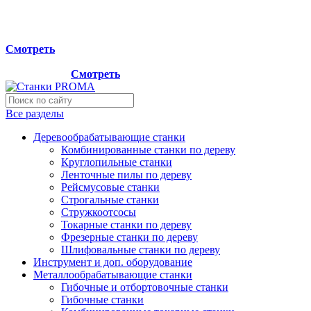
Мы переехали на новый склад, расположенный по адресу:
г.Лосино-Петровский , ул.Дачная 1. Просьба учитывать
данную информацию при планировании отгрузок !
Смотреть
Новый склад расположен по адресу: г.Лосино-Петровский ,
ул.Дачная 1.
Смотреть
Все разделы
Деревообрабатывающие станки
Комбинированные станки по дереву
Круглопильные станки
Ленточные пилы по дереву
Рейсмусовые станки
Строгальные станки
Стружкоотсосы
Токарные станки по дереву
Фрезерные станки по дереву
Шлифовальные станки по дереву
Инструмент и доп. оборудование
Металлообрабатывающие станки
Гибочные и отбортовочные станки
Гибочные станки