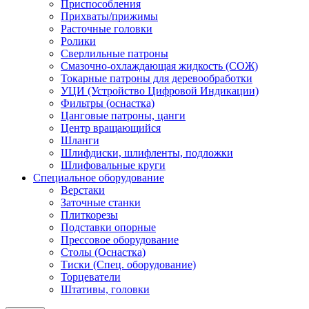
Приспособления
Прихваты/прижимы
Расточные головки
Ролики
Сверлильные патроны
Смазочно-охлаждающая жидкость (СОЖ)
Токарные патроны для деревообработки
УЦИ (Устройство Цифровой Индикации)
Фильтры (оснастка)
Цанговые патроны, цанги
Центр вращающийся
Шланги
Шлифдиски, шлифленты, подложки
Шлифовальные круги
Специальное оборудование
Верстаки
Заточные станки
Плиткорезы
Подставки опорные
Прессовое оборудование
Столы (Оснастка)
Тиски (Спец. оборудование)
Торцеватели
Штативы, головки