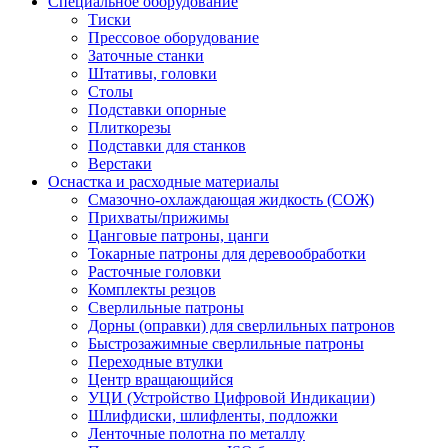
Специальное оборудование
Тиски
Прессовое оборудование
Заточные станки
Штативы, головки
Столы
Подставки опорные
Плиткорезы
Подставки для станков
Верстаки
Оснастка и расходные материалы
Смазочно-охлаждающая жидкость (СОЖ)
Прихваты/прижимы
Цанговые патроны, цанги
Токарные патроны для деревообработки
Расточные головки
Комплекты резцов
Сверлильные патроны
Дорны (оправки) для сверлильных патронов
Быстрозажимные сверлильные патроны
Переходные втулки
Центр вращающийся
УЦИ (Устройство Цифровой Индикации)
Шлифдиски, шлифленты, подложки
Ленточные полотна по металлу