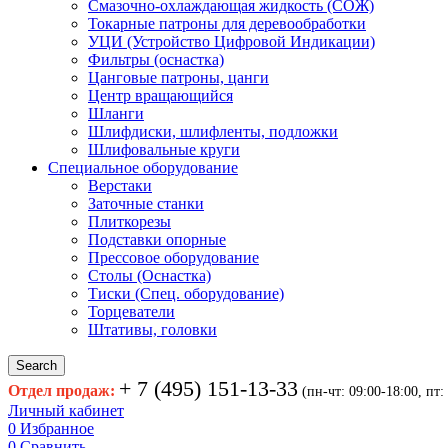
Смазочно-охлаждающая жидкость (СОЖ)
Токарные патроны для деревообработки
УЦИ (Устройство Цифровой Индикации)
Фильтры (оснастка)
Цанговые патроны, цанги
Центр вращающийся
Шланги
Шлифдиски, шлифленты, подложки
Шлифовальные круги
Специальное оборудование
Верстаки
Заточные станки
Плиткорезы
Подставки опорные
Прессовое оборудование
Столы (Оснастка)
Тиски (Спец. оборудование)
Торцеватели
Штативы, головки
Search
+ 7 (495) 151-13-33
Отдел продаж:
(пн-чт: 09:00-18:00, пт:
Личный кабинет
0
Избранное
0
Сравнить