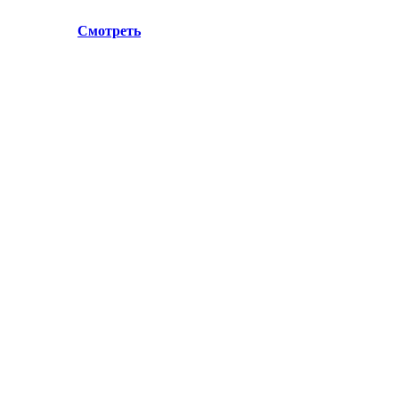
.Лосино-Петровский , ул.Дачная 1. Просьба учитывать данн
ул.Дачная 1.
Смотреть