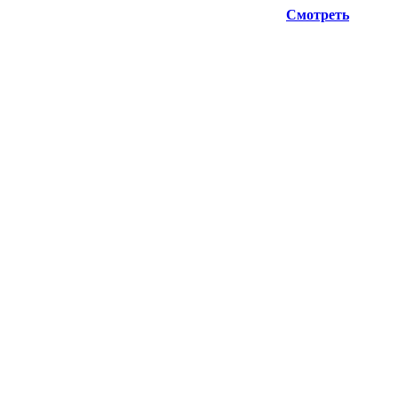
ую информацию при планировании отгрузок !
Смотреть