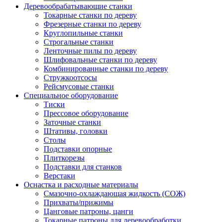
Деревообрабатывающие станки
Токарные станки по дереву
Фрезерные станки по дереву
Круглопильные станки
Строгальные станки
Ленточные пилы по дереву
Шлифовальные станки по дереву
Комбинированные станки по дереву
Стружкоотсосы
Рейсмусовые станки
Специальное оборудование
Тиски
Прессовое оборудование
Заточные станки
Штативы, головки
Столы
Подставки опорные
Плиткорезы
Подставки для станков
Верстаки
Оснастка и расходные материалы
Смазочно-охлаждающая жидкость (СОЖ)
Прихваты/прижимы
Цанговые патроны, цанги
Токарные патроны для деревообработки