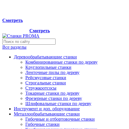
Мы переехали на новый склад, расположенный по адресу:
г.Лосино-Петровский , ул.Дачная 1. Просьба учитывать
данную информацию при планировании отгрузок !
Смотреть
Новый склад расположен по адресу: г.Лосино-Петровский ,
ул.Дачная 1.
Смотреть
Все разделы
Деревообрабатывающие станки
Комбинированные станки по дереву
Круглопильные станки
Ленточные пилы по дереву
Рейсмусовые станки
Строгальные станки
Стружкоотсосы
Токарные станки по дереву
Фрезерные станки по дереву
Шлифовальные станки по дереву
Инструмент и доп. оборудование
Металлообрабатывающие станки
Гибочные и отбортовочные станки
Гибочные станки