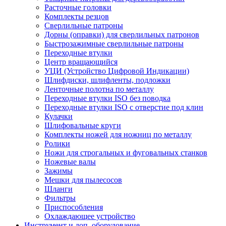
Расточные головки
Комплекты резцов
Сверлильные патроны
Дорны (оправки) для сверлильных патронов
Быстрозажимные сверлильные патроны
Переходные втулки
Центр вращающийся
УЦИ (Устройство Цифровой Индикации)
Шлифдиски, шлифленты, подложки
Ленточные полотна по металлу
Переходные втулки ISO без поводка
Переходные втулки ISO с отверстие под клин
Кулачки
Шлифовальные круги
Комплекты ножей для ножниц по металлу
Ролики
Ножи для строгальных и фуговальных станков
Ножевые валы
Зажимы
Мешки для пылесосов
Шланги
Фильтры
Приспособления
Охлаждающее устройство
Инструмент и доп. оборудование