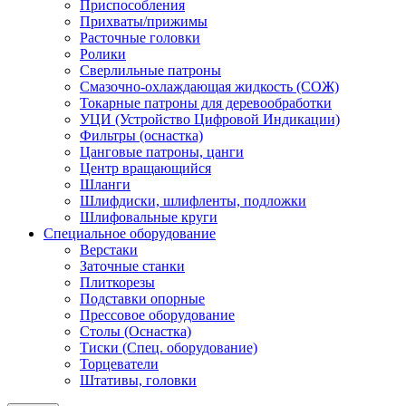
Приспособления
Прихваты/прижимы
Расточные головки
Ролики
Сверлильные патроны
Смазочно-охлаждающая жидкость (СОЖ)
Токарные патроны для деревообработки
УЦИ (Устройство Цифровой Индикации)
Фильтры (оснастка)
Цанговые патроны, цанги
Центр вращающийся
Шланги
Шлифдиски, шлифленты, подложки
Шлифовальные круги
Специальное оборудование
Верстаки
Заточные станки
Плиткорезы
Подставки опорные
Прессовое оборудование
Столы (Оснастка)
Тиски (Спец. оборудование)
Торцеватели
Штативы, головки