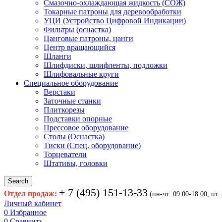
Смазочно-охлаждающая жидкость (СОЖ)
Токарные патроны для деревообработки
УЦИ (Устройство Цифровой Индикации)
Фильтры (оснастка)
Цанговые патроны, цанги
Центр вращающийся
Шланги
Шлифдиски, шлифленты, подложки
Шлифовальные круги
Специальное оборудование
Верстаки
Заточные станки
Плиткорезы
Подставки опорные
Прессовое оборудование
Столы (Оснастка)
Тиски (Спец. оборудование)
Торцеватели
Штативы, головки
Search
+ 7 (495) 151-13-33
Отдел продаж:
(пн-чт: 09:00-18:00, пт:
Личный кабинет
0
Избранное
0
Сравнить