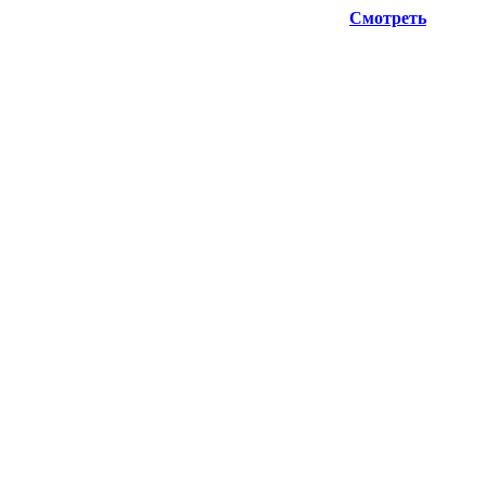
ую информацию при планировании отгрузок !
Смотреть