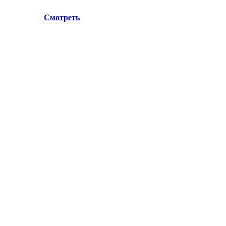
.Лосино-Петровский , ул.Дачная 1. Просьба учитывать данн
ул.Дачная 1.
Смотреть