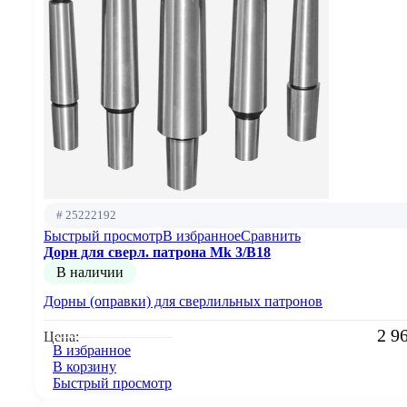
# 25222192
Быстрый просмотр
В избранное
Сравнить
Дорн для сверл. патрона Mk 3/B18
В наличии
Дорны (оправки) для сверлильных патронов
2 9
Цена:
В избранное
В корзину
Быстрый просмотр