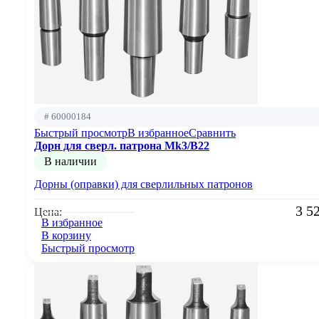
# 60000184
Быстрый просмотр
В избранное
Сравнить
Дорн для сверл. патрона Mk3/B22
В наличии
Дорны (оправки) для сверлильных патронов
3 5
Цена:
В избранное
В корзину
Быстрый просмотр