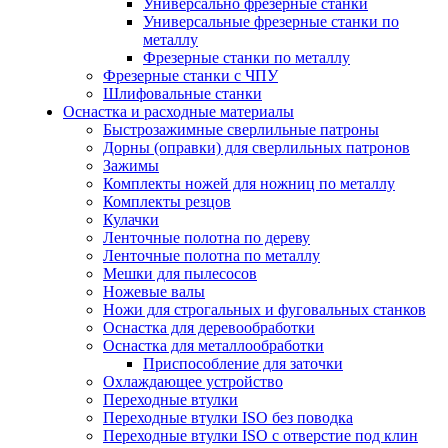
Универсально фрезерные станки
Универсальные фрезерные станки по
металлу
Фрезерные станки по металлу
Фрезерные станки с ЧПУ
Шлифовальные станки
Оснастка и расходные материалы
Быстрозажимные сверлильные патроны
Дорны (оправки) для сверлильных патронов
Зажимы
Комплекты ножей для ножниц по металлу
Комплекты резцов
Кулачки
Ленточные полотна по дереву
Ленточные полотна по металлу
Мешки для пылесосов
Ножевые валы
Ножи для строгальных и фуговальных станков
Оснастка для деревообработки
Оснастка для металлообработки
Приспособление для заточки
Охлаждающее устройство
Переходные втулки
Переходные втулки ISO без поводка
Переходные втулки ISO с отверстие под клин