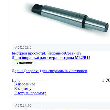
# 25200212
Быстрый просмотр
В избранное
Сравнить
Дорн (оправка) для сверл. патрона Mk2/B12
В наличии
Дорны (оправки) для сверлильных патронов
1 7
Цена:
В избранное
В корзину
Быстрый просмотр
# 25224192