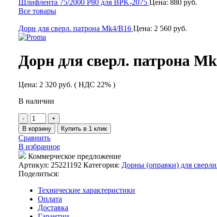
Шлифлента 75/2000 Р80 для BPK-2075
Цена:
880
руб.
Все товары
Дорн для сверл. патрона Mk4/B16
Цена:
2 560
руб.
Дорн для сверл. патрона Mk
Цена:
2 320
руб.
( НДС 22% )
В наличии
Количество
товара
В корзину
Купить в 1 клик
Дорн
Сравнить
для
В избранное
сверл.
Коммерческое предложение
патрона
Артикул:
25221192
Категория:
Дорны (оправки) для сверл
Mk3/B16
Поделиться:
Технические характеристики
Оплата
Доставка
Гарантии