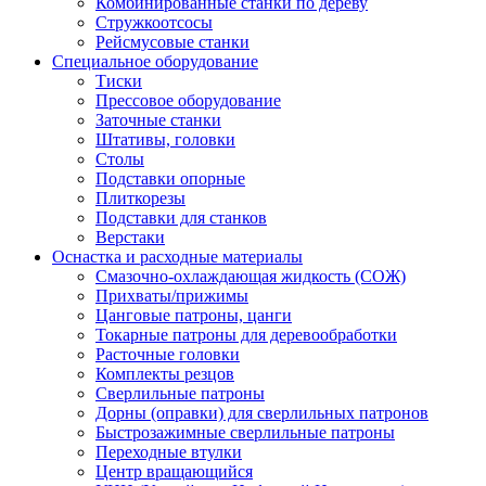
Комбинированные станки по дереву
Стружкоотсосы
Рейсмусовые станки
Специальное оборудование
Тиски
Прессовое оборудование
Заточные станки
Штативы, головки
Столы
Подставки опорные
Плиткорезы
Подставки для станков
Верстаки
Оснастка и расходные материалы
Смазочно-охлаждающая жидкость (СОЖ)
Прихваты/прижимы
Цанговые патроны, цанги
Токарные патроны для деревообработки
Расточные головки
Комплекты резцов
Сверлильные патроны
Дорны (оправки) для сверлильных патронов
Быстрозажимные сверлильные патроны
Переходные втулки
Центр вращающийся