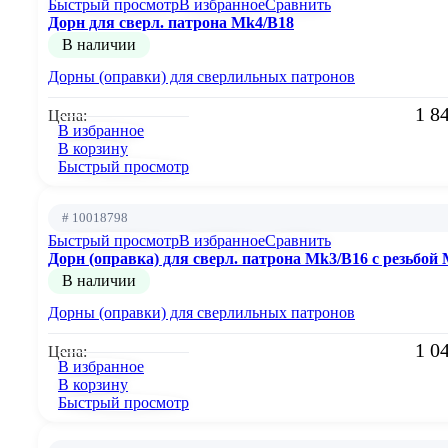
Быстрый просмотр
В избранное
Сравнить
Дорн для сверл. патрона Mk4/B18
В наличии
Дорны (оправки) для сверлильных патронов
1 8
Цена:
В избранное
В корзину
Быстрый просмотр
# 10018798
Быстрый просмотр
В избранное
Сравнить
Дорн (оправка) для сверл. патрона Mk3/B16 с резьбой
В наличии
Дорны (оправки) для сверлильных патронов
1 0
Цена:
В избранное
В корзину
Быстрый просмотр