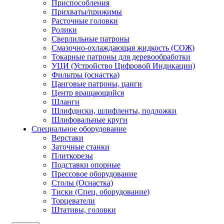
Приспособления
Прихваты/прижимы
Расточные головки
Ролики
Сверлильные патроны
Смазочно-охлаждающая жидкость (СОЖ)
Токарные патроны для деревообработки
УЦИ (Устройство Цифровой Индикации)
Фильтры (оснастка)
Цанговые патроны, цанги
Центр вращающийся
Шланги
Шлифдиски, шлифленты, подложки
Шлифовальные круги
Специальное оборудование
Верстаки
Заточные станки
Плиткорезы
Подставки опорные
Прессовое оборудование
Столы (Оснастка)
Тиски (Спец. оборудование)
Торцеватели
Штативы, головки