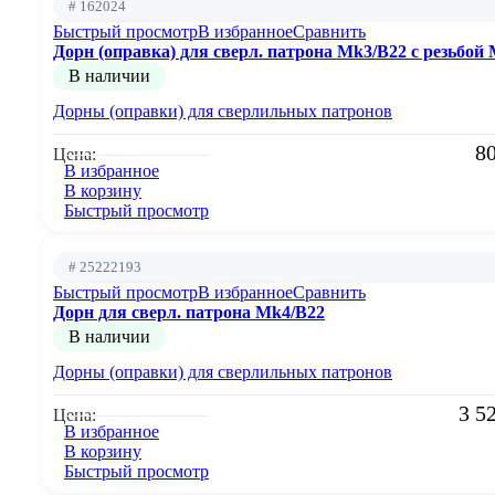
# 162024
Быстрый просмотр
В избранное
Сравнить
Дорн (оправка) для сверл. патрона Mk3/B22 с резьбой
В наличии
Дорны (оправки) для сверлильных патронов
8
Цена:
В избранное
В корзину
Быстрый просмотр
# 25222193
Быстрый просмотр
В избранное
Сравнить
Дорн для сверл. патрона Mk4/B22
В наличии
Дорны (оправки) для сверлильных патронов
3 5
Цена:
В избранное
В корзину
Быстрый просмотр