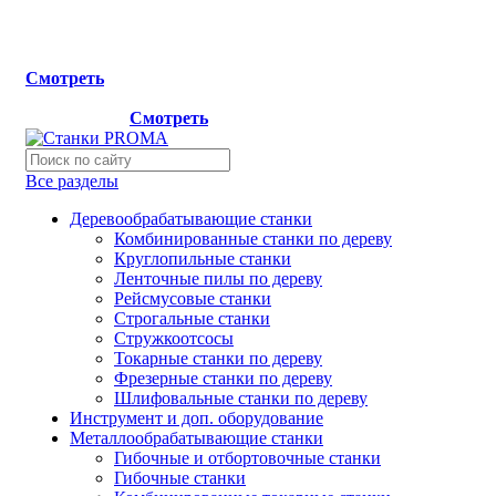
Мы переехали на новый склад, расположенный по адресу:
г.Лосино-Петровский , ул.Дачная 1. Просьба учитывать
данную информацию при планировании отгрузок !
Смотреть
Новый склад расположен по адресу: г.Лосино-Петровский 
ул.Дачная 1.
Смотреть
Все разделы
Деревообрабатывающие станки
Комбинированные станки по дереву
Круглопильные станки
Ленточные пилы по дереву
Рейсмусовые станки
Строгальные станки
Стружкоотсосы
Токарные станки по дереву
Фрезерные станки по дереву
Шлифовальные станки по дереву
Инструмент и доп. оборудование
Металлообрабатывающие станки
Гибочные и отбортовочные станки
Гибочные станки