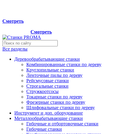
Мы переехали на новый склад, расположенный по адресу:
г.Лосино-Петровский , ул.Дачная 1. Просьба учитывать
данную информацию при планировании отгрузок !
Смотреть
Новый склад расположен по адресу: г.Лосино-Петровский ,
ул.Дачная 1.
Смотреть
Все разделы
Деревообрабатывающие станки
Комбинированные станки по дереву
Круглопильные станки
Ленточные пилы по дереву
Рейсмусовые станки
Строгальные станки
Стружкоотсосы
Токарные станки по дереву
Фрезерные станки по дереву
Шлифовальные станки по дереву
Инструмент и доп. оборудование
Металлообрабатывающие станки
Гибочные и отбортовочные станки
Гибочные станки