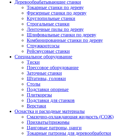
Деревообрабатывающие станки
Токарные станки по дереву
Фрезерные станки по дереву
Круглопильные станки
Строгальные станки
Ленточные пилы по дереву
Шлифовальные станки по дереву
Комбинированные станки по дереву
Стружкоотсосы
Рейсмусовые станки
Специальное оборудование
Тиски
Прессовое оборудование
Заточные станки
Штативы, головки
Столы
Подставки опорные
Плиткорезы
Подставки для станков
Верстаки
Оснастка и расходные материалы
Смазочно-охлаждающая жидкость (СОЖ)
Прихваты/прижимы
Цанговые патроны, цанги
Токарные патроны для деревообработки