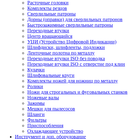
Расточные головки
Комплекты резцов
Сверлильные патроны
Дорны (оправки) для сверлильных патронов
Быстрозажимные сверлильные патроны
Переходные втулки
Центр вращающийся
УЦИ (Устройство Цифровой Индикации)
Шлифдиски, шлифленты, подложки
Ленточные полотна по металлу
Переходные втулки ISO без поводка
Переходные втулки ISO с отверстие под клин
Кулачки
Шлифовальные круги
Комплекты ножей для ножниц по металлу
Ролики
Ножи для строгальных и фуговальных станков
Ножевые валы
Зажимы
Мешки для пылесосов
Шланги
Фильтры
Приспособления
Охлаждающее устройство
Инструмент и доп. оборудование