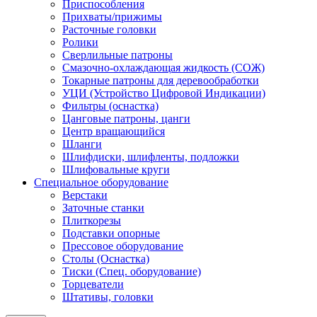
Приспособления
Прихваты/прижимы
Расточные головки
Ролики
Сверлильные патроны
Смазочно-охлаждающая жидкость (СОЖ)
Токарные патроны для деревообработки
УЦИ (Устройство Цифровой Индикации)
Фильтры (оснастка)
Цанговые патроны, цанги
Центр вращающийся
Шланги
Шлифдиски, шлифленты, подложки
Шлифовальные круги
Специальное оборудование
Верстаки
Заточные станки
Плиткорезы
Подставки опорные
Прессовое оборудование
Столы (Оснастка)
Тиски (Спец. оборудование)
Торцеватели
Штативы, головки