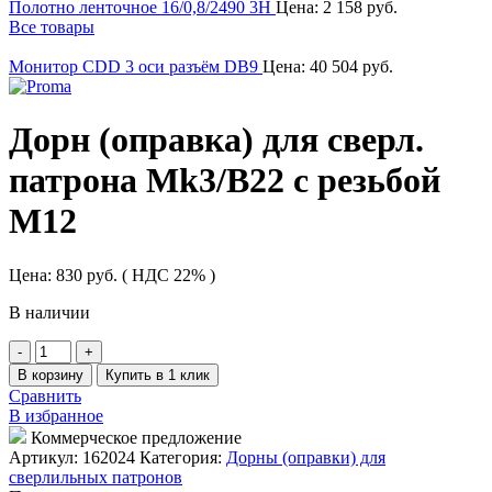
Полотно ленточное 16/0,8/2490 3Н
Цена:
2 158
руб.
Все товары
Монитор СDD 3 оси разъём DB9
Цена:
40 504
руб.
Дорн (оправка) для сверл.
патрона Mk3/B22 с резьбой
M12
Цена:
830
руб.
( НДС 22% )
В наличии
Количество
товара
В корзину
Купить в 1 клик
Дорн
Сравнить
(оправка)
В избранное
для
Коммерческое предложение
сверл.
Артикул:
162024
Категория:
Дорны (оправки) для
патрона
сверлильных патронов
Mk3/B22