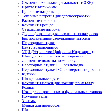
Смазочно-охлаждающая жидкость (СОЖ)
Прихваты/прижимы
Цанговые патроны, цанги
Токарные патроны для деревообработки
Расточные головки
Комплекты резцов
Сверлильные патроны
Дорны (оправки) для сверлильных патронов
Быстрозажимные сверлильные патроны
Переходные втулки
Центр вращающийся
УЦИ (Устройство Цифровой Индикации)
Шлифдиски, шлифленты, подложки
Ленточные полотна по металлу
Переходные втулки ISO без поводка
Переходные втулки ISO с отверстие под клин
Кулачки
Шлифовальные круги
Комплекты ножей для ножниц по металлу
Ролики
Ножи для строгальных и фуговальных станков
Ножевые валы
Зажимы
Мешки для пылесосов
Шланги