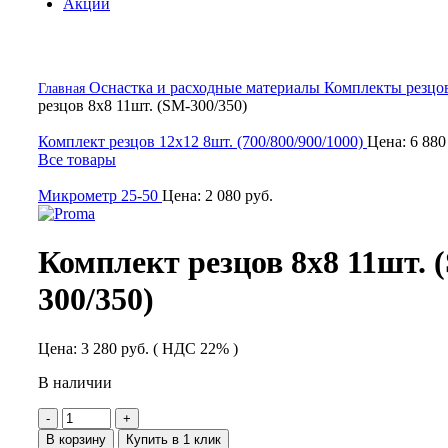
Акции
Оснастка и расходные материалы
Комплекты резцо
Главная
резцов 8х8 11шт. (SM-300/350)
Комплект резцов 12х12 8шт. (700/800/900/1000)
Цена:
6 88
Все товары
Микрометр 25-50
Цена:
2 080
руб.
Комплект резцов 8х8 11шт. 
300/350)
Цена:
3 280
руб.
( НДС 22% )
В наличии
Количество
товара
В корзину
Купить в 1 клик