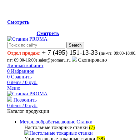
Мы переехали на новый склад, расположенный по адресу:
г.Лосино-Петровский , ул.Дачная 1. Просьба учитывать
данную информацию при планировании отгрузок !
Смотреть
Новый склад расположен по адресу: г.Лосино-Петровский 
ул.Дачная 1.
Смотреть
Search
+ 7 (495) 151-13-33
Отдел продаж:
(пн-чт: 09:00-18:00,
Скопировано
пт: 09:00-16:00)
sales@promaru.ru
Личный кабинет
0
Избранное
0
Сравнить
0
items
/
0
руб.
Меню
Позвонить
0
items
/
0
руб.
Каталог продукции
Металлообрабатывающие Станки
Настольные токарные станки
(7)
Универсальные токарные станки
(38)