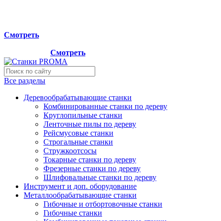
Мы переехали на новый склад, расположенный по адресу:
г.Лосино-Петровский , ул.Дачная 1. Просьба учитывать
данную информацию при планировании отгрузок !
Смотреть
Новый склад расположен по адресу: г.Лосино-Петровский ,
ул.Дачная 1.
Смотреть
Все разделы
Деревообрабатывающие станки
Комбинированные станки по дереву
Круглопильные станки
Ленточные пилы по дереву
Рейсмусовые станки
Строгальные станки
Стружкоотсосы
Токарные станки по дереву
Фрезерные станки по дереву
Шлифовальные станки по дереву
Инструмент и доп. оборудование
Металлообрабатывающие станки
Гибочные и отбортовочные станки
Гибочные станки