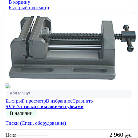
В корзину
Быстрый просмотр
# 25300107
Быстрый просмотр
В избранное
Сравнить
SVV-75 тиски с высокими губками
В наличии
Тиски (Спец. оборудование)
2 960
Цена:
руб.