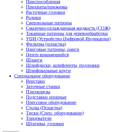
Приспособления
Прихваты/прижимы
Расточные головки
Ролики
Сверлильные патроны
Смазочно-охлаждающая жидкость (СОЖ)
Токарные патроны для деревообработки
УЦИ (Устройство Цифровой Индикации)
Фильтры (оснастка)
Цанговые патроны, цанги
Центр вращающийся
Шланги
Шлифдиски, шлифленты, подложки
Шлифовальные круги
Специальное оборудование
Верстаки
Заточные станки
Плиткорезы
Подставки опорные
Прессовое оборудование
Столы (Оснастка)
Тиски (Спец. оборудование)
Торцеватели
Штативы, головки