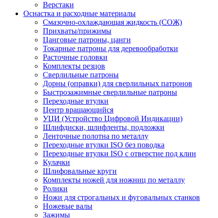
Верстаки
Оснастка и расходные материалы
Смазочно-охлаждающая жидкость (СОЖ)
Прихваты/прижимы
Цанговые патроны, цанги
Токарные патроны для деревообработки
Расточные головки
Комплекты резцов
Сверлильные патроны
Дорны (оправки) для сверлильных патронов
Быстрозажимные сверлильные патроны
Переходные втулки
Центр вращающийся
УЦИ (Устройство Цифровой Индикации)
Шлифдиски, шлифленты, подложки
Ленточные полотна по металлу
Переходные втулки ISO без поводка
Переходные втулки ISO с отверстие под клин
Кулачки
Шлифовальные круги
Комплекты ножей для ножниц по металлу
Ролики
Ножи для строгальных и фуговальных станков
Ножевые валы
Зажимы