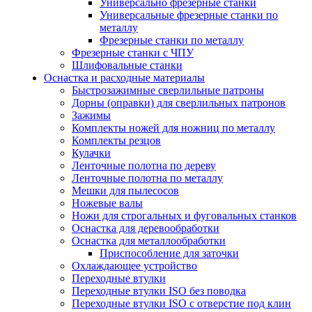
Универсально фрезерные станки
Универсальные фрезерные станки по
металлу
Фрезерные станки по металлу
Фрезерные станки с ЧПУ
Шлифовальные станки
Оснастка и расходные материалы
Быстрозажимные сверлильные патроны
Дорны (оправки) для сверлильных патронов
Зажимы
Комплекты ножей для ножниц по металлу
Комплекты резцов
Кулачки
Ленточные полотна по дереву
Ленточные полотна по металлу
Мешки для пылесосов
Ножевые валы
Ножи для строгальных и фуговальных станков
Оснастка для деревообработки
Оснастка для металлообработки
Приспособление для заточки
Охлаждающее устройство
Переходные втулки
Переходные втулки ISO без поводка
Переходные втулки ISO с отверстие под клин