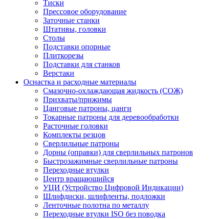
Тиски
Прессовое оборудование
Заточные станки
Штативы, головки
Столы
Подставки опорные
Плиткорезы
Подставки для станков
Верстаки
Оснастка и расходные материалы
Смазочно-охлаждающая жидкость (СОЖ)
Прихваты/прижимы
Цанговые патроны, цанги
Токарные патроны для деревообработки
Расточные головки
Комплекты резцов
Сверлильные патроны
Дорны (оправки) для сверлильных патронов
Быстрозажимные сверлильные патроны
Переходные втулки
Центр вращающийся
УЦИ (Устройство Цифровой Индикации)
Шлифдиски, шлифленты, подложки
Ленточные полотна по металлу
Переходные втулки ISO без поводка