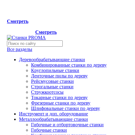
Мы переехали на новый склад, расположенный по адресу:
г.Лосино-Петровский , ул.Дачная 1. Просьба учитывать
данную информацию при планировании отгрузок !
Смотреть
Новый склад расположен по адресу: г.Лосино-Петровский 
ул.Дачная 1.
Смотреть
Все разделы
Деревообрабатывающие станки
Комбинированные станки по дереву
Круглопильные станки
Ленточные пилы по дереву
Рейсмусовые станки
Строгальные станки
Стружкоотсосы
Токарные станки по дереву
Фрезерные станки по дереву
Шлифовальные станки по дереву
Инструмент и доп. оборудование
Металлообрабатывающие станки
Гибочные и отбортовочные станки
Гибочные станки