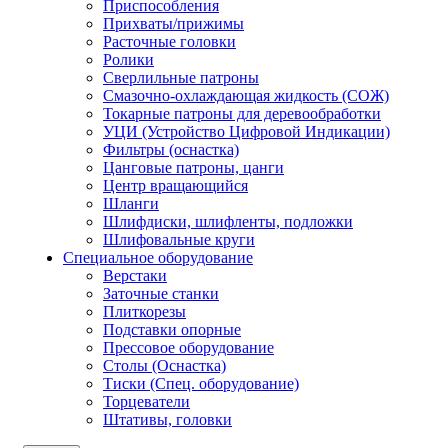
Приспособления
Прихваты/прижимы
Расточные головки
Ролики
Сверлильные патроны
Смазочно-охлаждающая жидкость (СОЖ)
Токарные патроны для деревообработки
УЦИ (Устройство Цифровой Индикации)
Фильтры (оснастка)
Цанговые патроны, цанги
Центр вращающийся
Шланги
Шлифдиски, шлифленты, подложки
Шлифовальные круги
Специальное оборудование
Верстаки
Заточные станки
Плиткорезы
Подставки опорные
Прессовое оборудование
Столы (Оснастка)
Тиски (Спец. оборудование)
Торцеватели
Штативы, головки