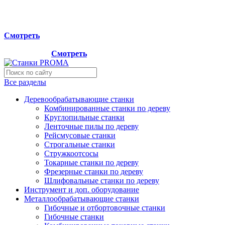
Мы переехали на новый склад, расположенный по адресу:
г.Лосино-Петровский , ул.Дачная 1. Просьба учитывать
данную информацию при планировании отгрузок !
Смотреть
Новый склад расположен по адресу: г.Лосино-Петровский ,
ул.Дачная 1.
Смотреть
Все разделы
Деревообрабатывающие станки
Комбинированные станки по дереву
Круглопильные станки
Ленточные пилы по дереву
Рейсмусовые станки
Строгальные станки
Стружкоотсосы
Токарные станки по дереву
Фрезерные станки по дереву
Шлифовальные станки по дереву
Инструмент и доп. оборудование
Металлообрабатывающие станки
Гибочные и отбортовочные станки
Гибочные станки