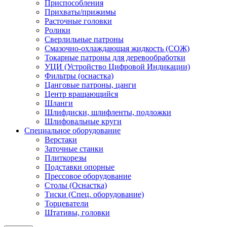
Приспособления
Прихваты/прижимы
Расточные головки
Ролики
Сверлильные патроны
Смазочно-охлаждающая жидкость (СОЖ)
Токарные патроны для деревообработки
УЦИ (Устройство Цифровой Индикации)
Фильтры (оснастка)
Цанговые патроны, цанги
Центр вращающийся
Шланги
Шлифдиски, шлифленты, подложки
Шлифовальные круги
Специальное оборудование
Верстаки
Заточные станки
Плиткорезы
Подставки опорные
Прессовое оборудование
Столы (Оснастка)
Тиски (Спец. оборудование)
Торцеватели
Штативы, головки