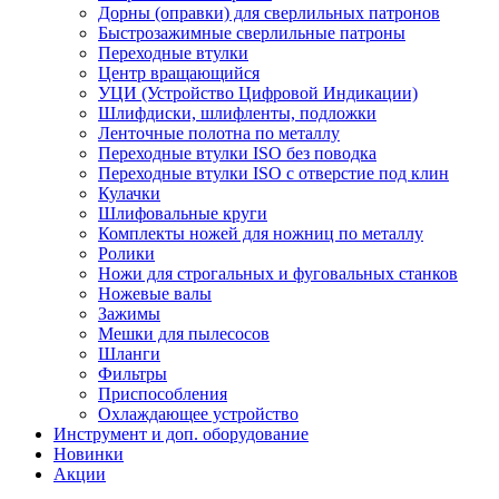
Дорны (оправки) для сверлильных патронов
Быстрозажимные сверлильные патроны
Переходные втулки
Центр вращающийся
УЦИ (Устройство Цифровой Индикации)
Шлифдиски, шлифленты, подложки
Ленточные полотна по металлу
Переходные втулки ISO без поводка
Переходные втулки ISO с отверстие под клин
Кулачки
Шлифовальные круги
Комплекты ножей для ножниц по металлу
Ролики
Ножи для строгальных и фуговальных станков
Ножевые валы
Зажимы
Мешки для пылесосов
Шланги
Фильтры
Приспособления
Охлаждающее устройство
Инструмент и доп. оборудование
Новинки
Акции