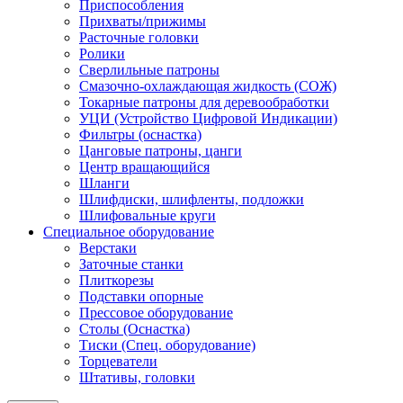
Приспособления
Прихваты/прижимы
Расточные головки
Ролики
Сверлильные патроны
Смазочно-охлаждающая жидкость (СОЖ)
Токарные патроны для деревообработки
УЦИ (Устройство Цифровой Индикации)
Фильтры (оснастка)
Цанговые патроны, цанги
Центр вращающийся
Шланги
Шлифдиски, шлифленты, подложки
Шлифовальные круги
Специальное оборудование
Верстаки
Заточные станки
Плиткорезы
Подставки опорные
Прессовое оборудование
Столы (Оснастка)
Тиски (Спец. оборудование)
Торцеватели
Штативы, головки