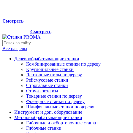
Мы переехали на новый склад, расположенный по адресу:
г.Лосино-Петровский , ул.Дачная 1. Просьба учитывать
данную информацию при планировании отгрузок !
Смотреть
Новый склад расположен по адресу: г.Лосино-Петровский ,
ул.Дачная 1.
Смотреть
Все разделы
Деревообрабатывающие станки
Комбинированные станки по дереву
Круглопильные станки
Ленточные пилы по дереву
Рейсмусовые станки
Строгальные станки
Стружкоотсосы
Токарные станки по дереву
Фрезерные станки по дереву
Шлифовальные станки по дереву
Инструмент и доп. оборудование
Металлообрабатывающие станки
Гибочные и отбортовочные станки
Гибочные станки