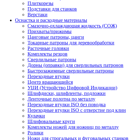
Плиткорезы
Подставки для станков
Верстаки
Оснастка и расходные материалы
Смазочно-охлаждающая жидкость (СОЖ)
Прихваты/прижимы
Цанговые патроны, цанги
Токарные патроны для деревообработки
Расточные головки
Комплекты резцов
Сверлильные патроны
Дорны (оправки) для сверлильных патронов
Быстрозажимные сверлильные патроны
Переходные втулки
Центр вращающийся
УЦИ (Устройство Цифровой Индикации)
Шлифдиски, шлифленты, подложки
Ленточные полотна по металлу
Переходные втулки ISO без поводка
Переходные втулки ISO с отверстие под клин
Кулачки
Шлифовальные круги
Комплекты ножей для ножниц по металлу
Ролики
Ножи для строгальных и фуговальных станков