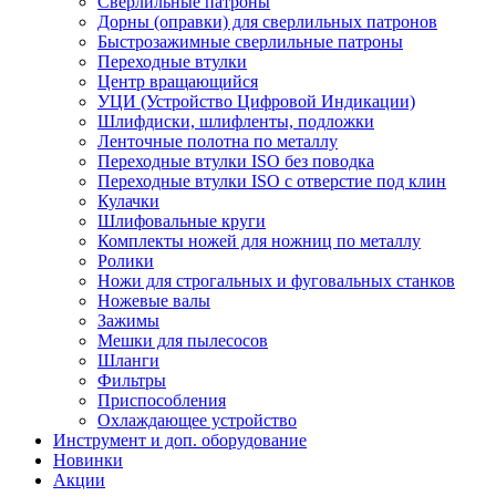
Сверлильные патроны
Дорны (оправки) для сверлильных патронов
Быстрозажимные сверлильные патроны
Переходные втулки
Центр вращающийся
УЦИ (Устройство Цифровой Индикации)
Шлифдиски, шлифленты, подложки
Ленточные полотна по металлу
Переходные втулки ISO без поводка
Переходные втулки ISO с отверстие под клин
Кулачки
Шлифовальные круги
Комплекты ножей для ножниц по металлу
Ролики
Ножи для строгальных и фуговальных станков
Ножевые валы
Зажимы
Мешки для пылесосов
Шланги
Фильтры
Приспособления
Охлаждающее устройство
Инструмент и доп. оборудование
Новинки
Акции