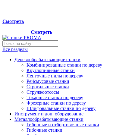
Мы переехали на новый склад, расположенный по адресу:
г.Лосино-Петровский , ул.Дачная 1. Просьба учитывать
данную информацию при планировании отгрузок !
Смотреть
Новый склад расположен по адресу: г.Лосино-Петровский ,
ул.Дачная 1.
Смотреть
Все разделы
Деревообрабатывающие станки
Комбинированные станки по дереву
Круглопильные станки
Ленточные пилы по дереву
Рейсмусовые станки
Строгальные станки
Стружкоотсосы
Токарные станки по дереву
Фрезерные станки по дереву
Шлифовальные станки по дереву
Инструмент и доп. оборудование
Металлообрабатывающие станки
Гибочные и отбортовочные станки
Гибочные станки