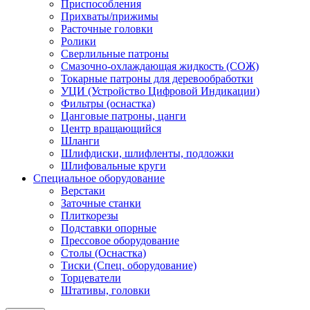
Приспособления
Прихваты/прижимы
Расточные головки
Ролики
Сверлильные патроны
Смазочно-охлаждающая жидкость (СОЖ)
Токарные патроны для деревообработки
УЦИ (Устройство Цифровой Индикации)
Фильтры (оснастка)
Цанговые патроны, цанги
Центр вращающийся
Шланги
Шлифдиски, шлифленты, подложки
Шлифовальные круги
Специальное оборудование
Верстаки
Заточные станки
Плиткорезы
Подставки опорные
Прессовое оборудование
Столы (Оснастка)
Тиски (Спец. оборудование)
Торцеватели
Штативы, головки