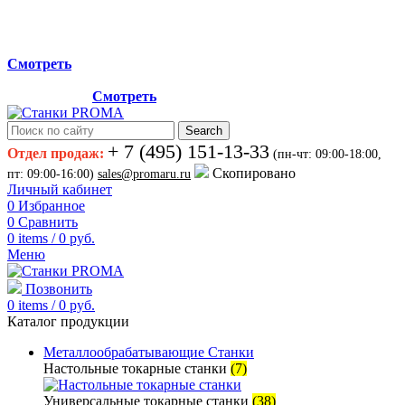
Мы переехали на новый склад, расположенный по адресу:
г.Лосино-Петровский , ул.Дачная 1. Просьба учитывать
данную информацию при планировании отгрузок !
Смотреть
Новый склад расположен по адресу: г.Лосино-Петровский ,
ул.Дачная 1.
Смотреть
Search
+ 7 (495) 151-13-33
Отдел продаж:
(пн-чт: 09:00-18:00,
Скопировано
пт: 09:00-16:00)
sales@promaru.ru
Личный кабинет
0
Избранное
0
Сравнить
0
items
/
0
руб.
Меню
Позвонить
0
items
/
0
руб.
Каталог продукции
Металлообрабатывающие Станки
Настольные токарные станки
(7)
Универсальные токарные станки
(38)